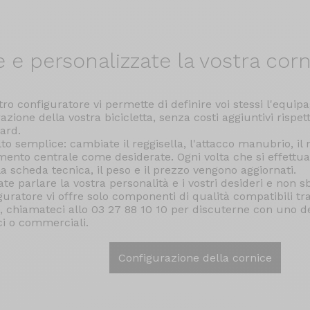
e e
personalizzate la vostra corn
stro configuratore vi permette di definire voi stessi l'equi
azione della vostra bicicletta, senza costi aggiuntivi rispet
ard.
to semplice: cambiate il reggisella, l'attacco manubrio, il 
ento centrale come desiderate. Ogni volta che si effettua
 la scheda tecnica, il peso e il prezzo vengono aggiornati.
ate parlare la vostra personalità e i vostri desideri e non sb
guratore vi offre solo componenti di qualità compatibili tra
i, chiamateci allo 03 27 88 10 10 per discuterne con uno de
ci o commerciali.
Configurazione della cornice