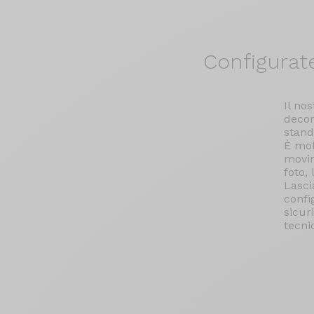
Configurat
Il no
decor
stand
È mol
movim
foto,
Lasci
confi
sicur
tecni