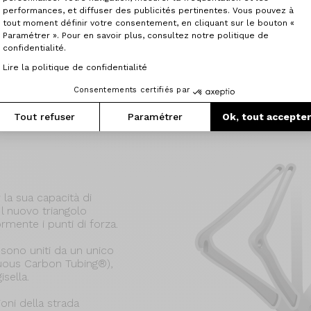
performances, et diffuser des publicités pertinentes. Vous pouvez à
Il drappeggio orientato d
tout moment définir votre consentement, en cliquant sur le bouton «
irregolarità della strada
Paramétrer ». Pour en savoir plus, consultez notre politique de
lunghe distanze.
confidentialité.
Il telaio e la forcella 
Lire la politique de confidentialité
T800 ad alto modulo e r
Consentements certifiés par
Tout refuser
Paramétrer
Ok, tout accepte
la sua capacità di
l nuovo triangolo
rmente i punti di forza.
e sono uniti da un unico
nuous Carbon Tubing®),
isella.
ioni della strada