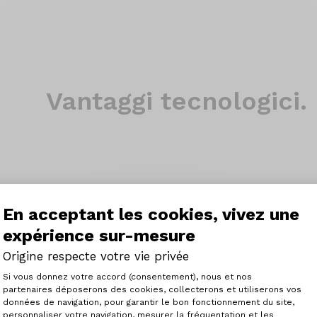
Vantaggi tecnologici.
Axxome 400
En acceptant les cookies, vivez une
L'Axxome 400 è stato svi
che cercano reattività, 
expérience sur-mesure
incredibile.
Origine respecte votre vie privée
Plateforme de Gestion du Consenteme
Il telaio pesa solo 880 g
Si vous donnez votre accord (consentement), nous et nos
partenaires déposerons des cookies, collecterons et utiliserons vos
Il triangolo posteriore
données de navigation, pour garantir le bon fonctionnement du site,
ottimizzano le prestazio
personnaliser votre navigation, mesurer la fréquentation et les
Axeptio consent