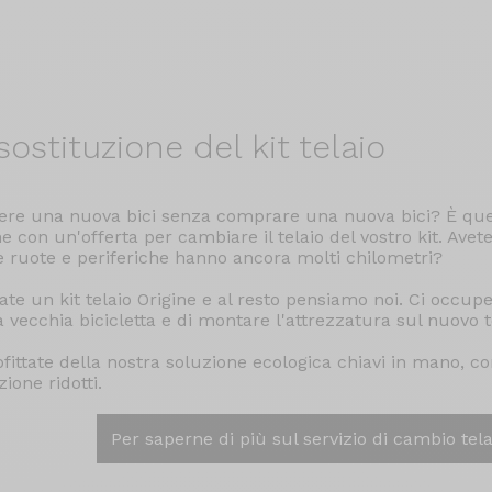
ostituzione del kit telaio
ere una nuova bici senza comprare una nuova bici? È que
ne con un'offerta per cambiare il telaio del vostro kit. Avet
e ruote e periferiche hanno ancora molti chilometri?
ate un kit telaio Origine e al resto pensiamo noi. Ci occu
a vecchia bicicletta e di montare l'attrezzatura sul nuovo t
fittate della nostra soluzione ecologica chiavi in mano, co
ione ridotti.
Per saperne di più sul servizio di cambio tela