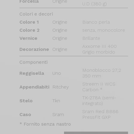
Forcella
Origine
U.D (380 g)
Colori e decori
Colore 1
Origine
Bianco perla
Colore 2
Origine
senza, monocolore
Vernice
Origine
Brillante
Axxome III 400
Decorazione
Origine
Grigio morbido
Componenti
Monoblocco 27,2
Reggisella
Uno
350 mm
Streem II WCS
Appendiabiti
Ritchey
Carbon *
TK-278A (semi-
Stelo
Tkn
integrato)
Sram Red BB86
Caso
Sram
PressFit GXP
* Fornito senza nastro