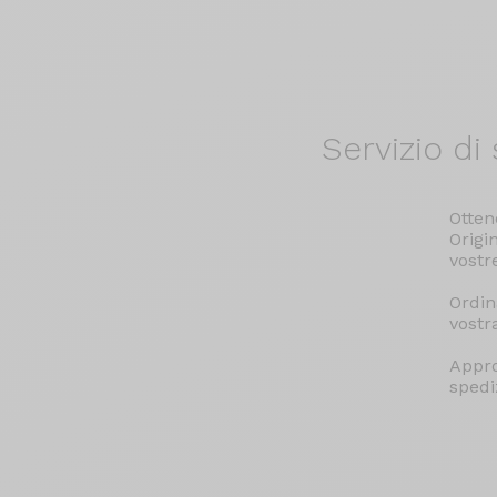
Servizio di
s
Otten
Origi
vostr
Ordin
vostr
Appro
spediz