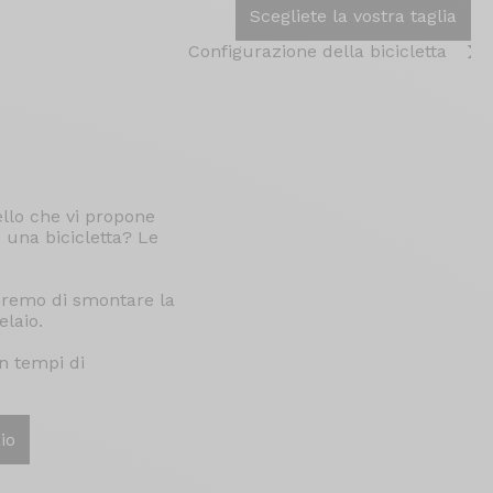
Scegliete la vostra taglia
Configurazione della bicicletta
llo che vi propone
e una bicicletta? Le
peremo di smontare la
elaio.
n tempi di
io