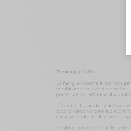
Tecnologia CCT+
La famiglia Axxome è rinomata per 
combinare prestazioni e comfort. I
posteriore CCT+® ne esalta ulterio
I foderi e i foderi dei telai Axxom
tubo di carbonio continuo (Conti
senza punti duri tra il telaio e il regg
Le vibrazioni create dalle imperfez