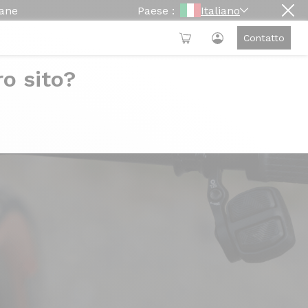
mane
Paese :
Italiano
Contatto
ro sito?