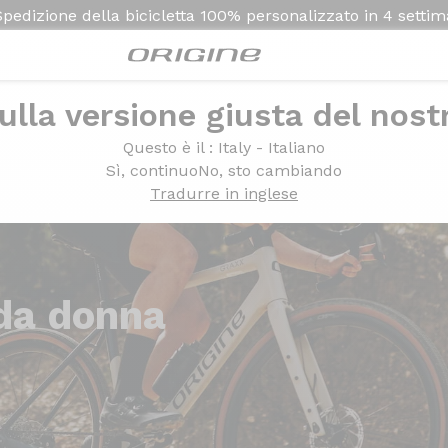
Spedizione della bicicletta
100% personalizzato in
4 setti
ulla versione giusta del nost
Questo è il
: Italy - Italiano
Sì, continuo
No, sto cambiando
Tradurre in inglese
da donna