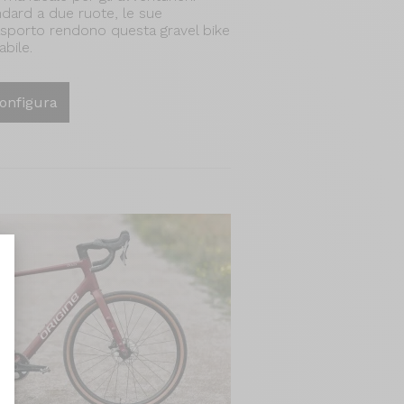
ndard a due ruote, le sue
asporto rendono questa gravel bike
abile.
onfigura
nt : Personnalisez vos Options