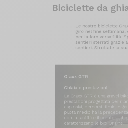
Biciclette
da ghia
Le nostre biciclette Gra
giro nel fine settimana, 
per la loro versatilità.
sentieri sterrati grazie
sentieri. Sfruttate la su
Graxx GTR
Ghiaia e prestazioni
La Graxx GTR è una gravel bike
prestazioni progettata per rilan
esplosivi, percorsi ritmici e gare
pilota medio ha la precedenza. 
con la facilità e il comfort che
caratterizzano le bici Origine.