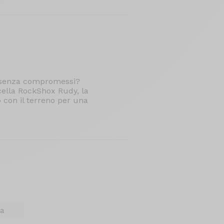
t senza compromessi?
cella RockShox Rudy, la
 con il terreno per una
ia