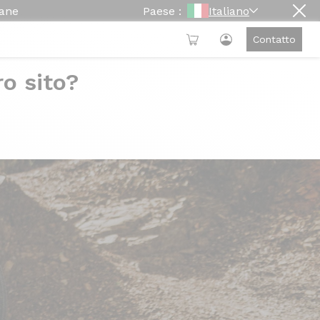
mane
Paese :
Italiano
Contatto
ro sito?