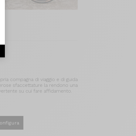
r
opria compagna di viaggio e di guida
erose sfaccettature la rendono una
vertente su cui fare affidamento.
onfigura