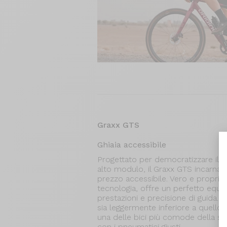
Graxx GTS
Ghiaia accessibile
Progettato per democratizzare il 
alto modulo, il Graxx GTS incarna l
prezzo accessibile. Vero e proprio
tecnologia, offre un perfetto equilib
prestazioni e precisione di guida.
sia leggermente inferiore a quello 
una delle bici più comode della su
con i pneumatici giusti.