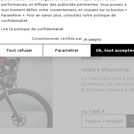
performances, et diffuser des publicités pertinentes. Vous pouvez à
tout moment définir votre consentement, en cliquant sur le bouton «
Paramétrer ». Pour en savoir plus, consultez notre politique de
confidentialité.
Lire la politique de confidentialité
Consentements certifiés par
Tout refuser
Paramétrer
Ok, tout accepte
Sentiero
Ghiaia e Bikepacking
La Trail è una vera e pr
quotidiana. Le sue num
gravel bike robusta e di
Da 1 885 €
Vedere i modelli
C