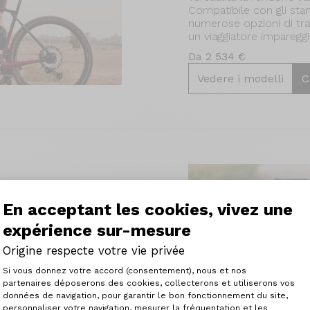
Compatibile con gli sta
numerose opzioni di tr
un viaggiatore impareggi
Da 2 534 €
Vedere i modelli
C
En acceptant les cookies, vivez une
mondo del carbonio ad
expérience sur-mesure
e alte prestazioni a un
 concentrato di
Origine respecte votre vie privée
rio tra affidabilità,
Plateforme de Gestion du Consenteme
 Sebbene il suo comfort
Si vous donnez votre accord (consentement), nous et nos
della serie GTO, rimane
partenaires déposerons des cookies, collecterons et utiliserons vos
a categoria, soprattutto
données de navigation, pour garantir le bon fonctionnement du site,
personnaliser votre navigation, mesurer la fréquentation et les
Axeptio consent