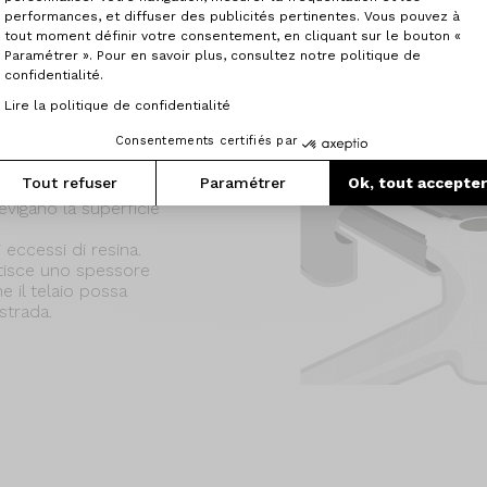
performances, et diffuser des publicités pertinentes. Vous pouvez à
tout moment définir votre consentement, en cliquant sur le bouton «
Paramétrer ». Pour en savoir plus, consultez notre politique de
confidentialité.
Lire la politique de confidentialité
Consentements certifiés par
Tout refuser
Paramétrer
Ok, tout accepte
EPS impediscono
levigano la superficie
i eccessi di resina.
ntisce uno spessore
 il telaio possa
strada.