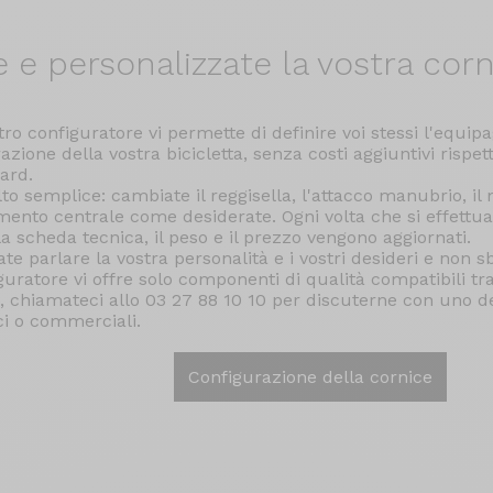
e e
personalizzate la vostra corn
stro configuratore vi permette di definire voi stessi l'equi
azione della vostra bicicletta, senza costi aggiuntivi rispet
ard.
to semplice: cambiate il reggisella, l'attacco manubrio, il 
ento centrale come desiderate. Ogni volta che si effettua
 la scheda tecnica, il peso e il prezzo vengono aggiornati.
ate parlare la vostra personalità e i vostri desideri e non sb
guratore vi offre solo componenti di qualità compatibili tra
i, chiamateci allo 03 27 88 10 10 per discuterne con uno de
ci o commerciali.
Configurazione della cornice