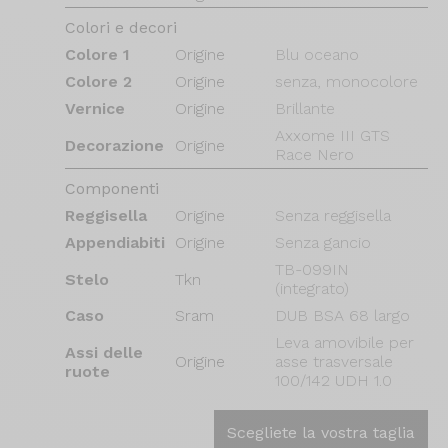
Colori e decori
Colore 1
Origine
Blu oceano
Colore 2
Origine
senza, monocolore
Vernice
Origine
Brillante
Axxome III GTS
Decorazione
Origine
Race Nero
Componenti
Reggisella
Origine
Senza reggisella
Appendiabiti
Origine
Senza gancio
TB-099IN
Stelo
Tkn
(integrato)
Caso
Sram
DUB BSA 68 largo
Leva amovibile per
Assi delle
Origine
asse trasversale
ruote
100/142 UDH 1.0
Scegliete la vostra taglia