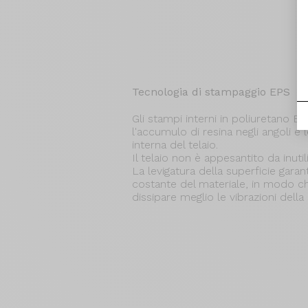
Tecnologia di stampaggio EPS
Gli stampi interni in poliuretano 
l'accumulo di resina negli angoli e 
interna del telaio.
Il telaio non è appesantito da inutil
La levigatura della superficie gara
costante del materiale, in modo che
dissipare meglio le vibrazioni della 