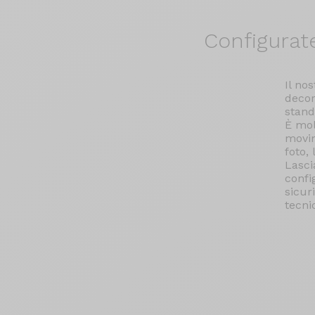
Configurat
Il no
decor
stand
È mol
movim
foto,
Lasci
confi
sicur
tecni