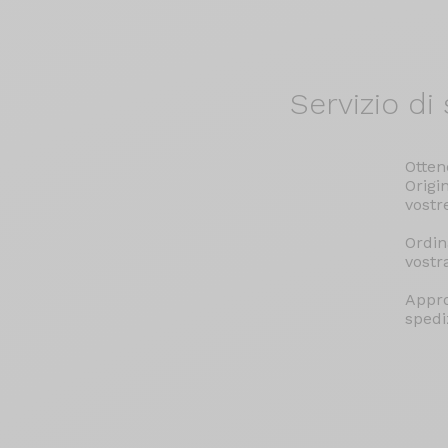
Servizio di
s
Otten
Origi
vostr
Ordin
vostr
Appro
spediz