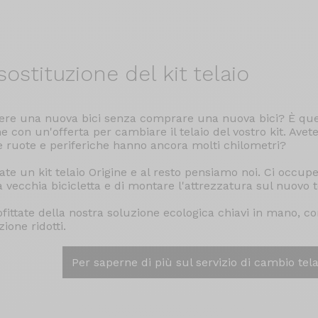
ostituzione del kit telaio
ere una nuova bici senza comprare una nuova bici? È que
ne con un'offerta per cambiare il telaio del vostro kit. Avet
e ruote e periferiche hanno ancora molti chilometri?
ate un kit telaio Origine e al resto pensiamo noi. Ci occu
a vecchia bicicletta e di montare l'attrezzatura sul nuovo t
fittate della nostra soluzione ecologica chiavi in mano, co
ione ridotti.
Per saperne di più sul servizio di cambio tela