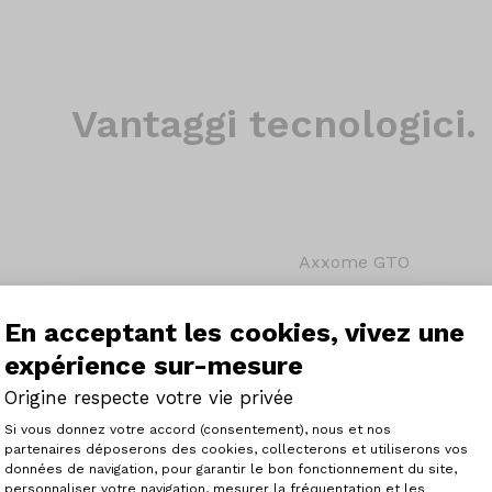
Vantaggi tecnologici.
Axxome GTO
Poiché in Origine non a
solo telai adatti a voi,
En acceptant les cookies, vivez une
Mentre l'Axxome GTR ha
expérience sur-mesure
sull'esplosività, l'Axxo
ciclisti che prediligono
Origine respecte votre vie privée
questa facilità d'uso in
Plateforme de Gestion du Consenteme
di sella accumulate e le
Si vous donnez votre accord (consentement), nous et nos
partenaires déposerons des cookies, collecterons et utiliserons vos
données de navigation, pour garantir le bon fonctionnement du site,
personnaliser votre navigation, mesurer la fréquentation et les
Axeptio consent