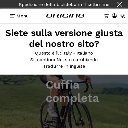
Spedizione della bicicletta
in
4 settimane
Menu
Siete sulla versione giusta
del nostro sito?
Questo è il
: Italy - Italiano
Sì, continuo
No, sto cambiando
Tradurre in inglese
Cuffia
completa