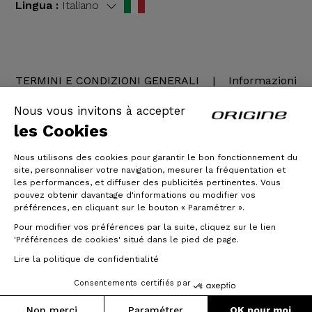
Lingua :
Italiano
TERMINI E CONDIZIONI GENERALI
|
Informazioni
legali
Nous vous invitons à accepter
les Cookies
Nous utilisons des cookies pour garantir le bon fonctionnement du
site, personnaliser votre navigation, mesurer la fréquentation et
les performances, et diffuser des publicités pertinentes. Vous
pouvez obtenir davantage d'informations ou modifier vos
préférences, en cliquant sur le bouton « Paramétrer ».
Pour modifier vos préférences par la suite, cliquez sur le lien
© Origine Cycles
'Préférences de cookies' situé dans le pied de page.
Lire la politique de confidentialité
Consentements certifiés par
Non merci
Paramétrer
OK pour moi