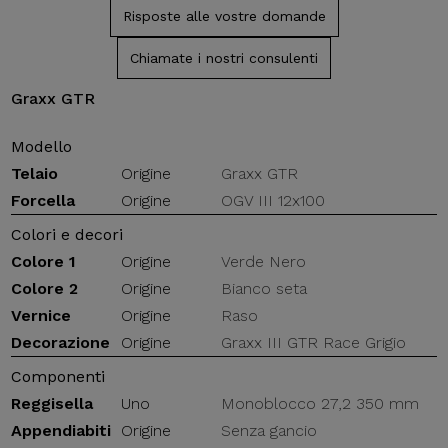
Risposte alle vostre domande
Chiamate i nostri consulenti
Graxx GTR
Modello
Telaio
Origine
Graxx GTR
Forcella
Origine
OGV III 12x100
Colori e decori
Colore 1
Origine
Verde Nero
Colore 2
Origine
Bianco seta
Vernice
Origine
Raso
Decorazione
Origine
Graxx III GTR Race Grigio
Componenti
Reggisella
Uno
Monoblocco 27,2 350 mm
Appendiabiti
Origine
Senza gancio