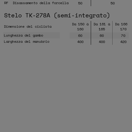
RF
Disassamento della forcella
50
50
Stelo TK-278A (semi-integrato)
Da 150 à
Da 161 à
Da 166 à
Dimensione del ciclista
160
165
170
Lunghezza del gambo
60
60
70
Larghezza del manubrio
400
400
420