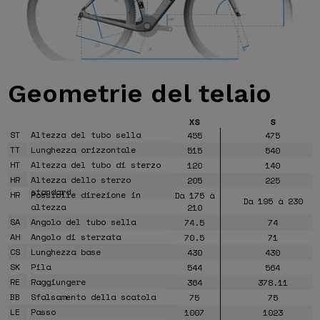
Geometrie
del telaio
XS
S
ST
Altezza del tubo sella
455
475
TT
Lunghezza orizzontale
515
540
HT
Altezza del tubo di sterzo
120
140
HR
Altezza dello sterzo
205
225
standard
HR
Possibile direzione in
Da 175 à
Da 195 à 230
altezza
210
SA
Angolo del tubo sella
74.5
74
AH
Angolo di sterzata
70.5
71
CS
Lunghezza base
430
430
SK
Pila
544
564
RE
Raggiungere
364
378.11
BB
Sfalsamento della scatola
75
75
LE
Passo
1007
1023