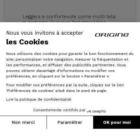
Leggera e confortevole come molti telai
in carbonio, la nuova Trail gravel bike
convince per le sue prestazioni e la sua
Nous vous invitons à accepter
precisione di guida. Il segreto delle sue
prestazioni? Una costruzione altamente
les Cookies
tecnica. I tubi sono estrusi in alluminio
6061, una lega di altissimo livello, rigida e
Nous utilisons des cookies pour garantir le bon fonctionnement du
leggera. L'interno dei tubi è poi lavorato a
site, personnaliser votre navigation, mesurer la fréquentation et
spessore variabile (tecnologia Triple
les performances, et diffuser des publicités pertinentes. Vous
Butted).
pouvez obtenir davantage d'informations ou modifier vos
préférences, en cliquant sur le bouton « Paramétrer ».
Pour modifier vos préférences par la suite, cliquez sur le lien
'Préférences de cookies' situé dans le pied de page.
Lire la politique de confidentialité
Consentements certifiés par
Non merci
Paramétrer
OK pour moi
Axeptio consent
Plateforme de Gestion du Consentement : Personnalisez vos O
Notre plateforme vous permet d'adapter et de gérer vos paramètr