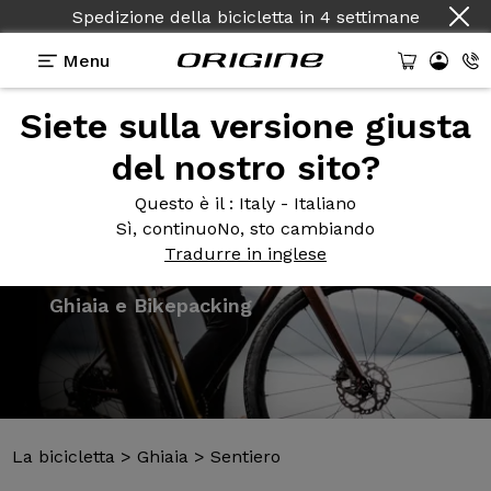
Spedizione della bicicletta
in
4 settimane
Menu
Siete sulla versione giusta
Presentazione
Modelli
Tecnologie
del nostro sito?
Questo è il
: Italy - Italiano
Sì, continuo
No, sto cambiando
Tradurre in inglese
La bicicletta
>
Ghiaia
>
Sentiero