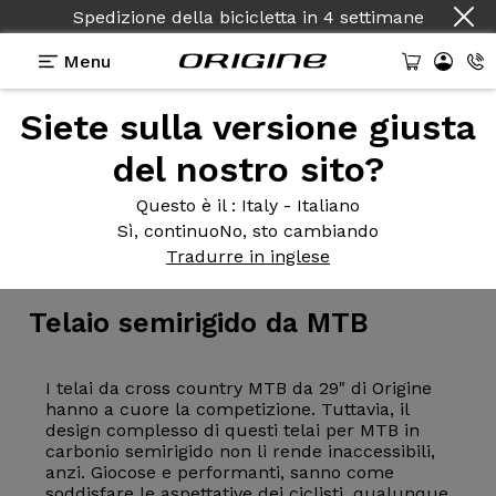
Spedizione della bicicletta
in
4 settimane
Menu
Siete sulla versione giusta
del nostro sito?
Questo è il
: Italy - Italiano
Sì, continuo
No, sto cambiando
Telaio
>
MTB
>
Corsa campestre
Tradurre in inglese
Telaio semirigido
da MTB
I telai da cross country MTB da 29" di Origine
hanno a cuore la competizione. Tuttavia, il
design complesso di questi telai per MTB in
carbonio semirigido non li rende inaccessibili,
anzi. Giocose e performanti, sanno come
soddisfare le aspettative dei ciclisti, qualunque