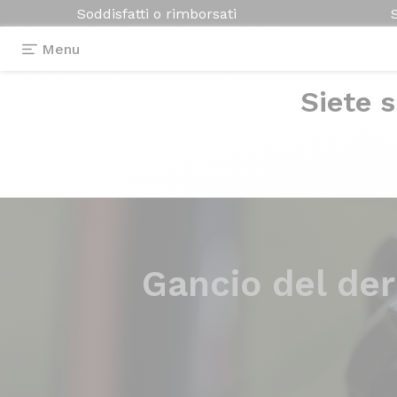
Soddisfatti o rimborsati
Menu
Siete s
Gancio del der