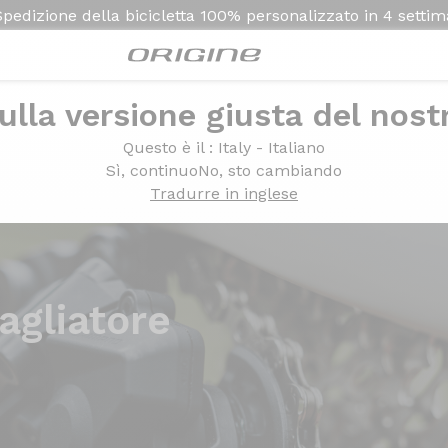
Spedizione della bicicletta
100% personalizzato in
4 setti
ulla versione giusta del nost
Questo è il
: Italy - Italiano
Sì, continuo
No, sto cambiando
Tradurre in inglese
agliatore