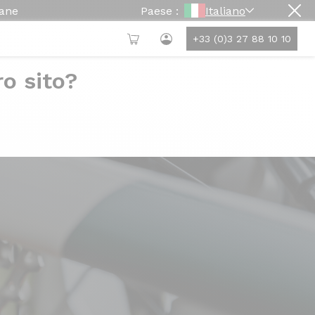
mane
Paese :
Italiano
+33 (0)3 27 88 10 10
ro sito?