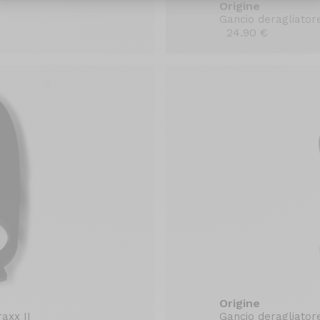
Origine
Gancio deragliatore
24.90 €
Origine
axx II
Gancio deragliato