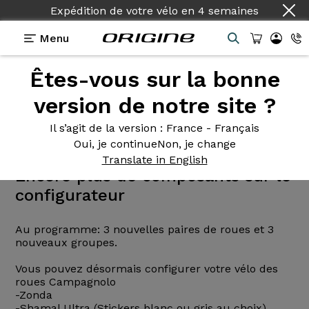
Expédition de votre vélo
en
4 semaines
Menu
Actualités
Origine
Êtes-vous sur la bonne
version de notre site ?
<<
<
12
13
14
15
16
>
>>
Il s’agit de la version
: France - Français
Oui, je continue
Non, je change
Translate in English
Encore plus de composants sur le
configurateur
Au programme: 3 nouvelles paires de roues et 3
nouveaux groupes.
Vous pouvez désormais configurer votre vélo des
roues Campagnolo
-Zonda
-Shamal Ultra (Stickers blanc ou gris au choix)