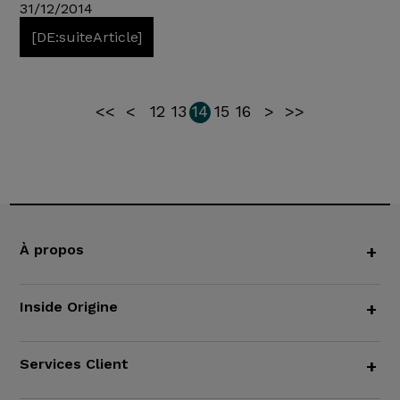
31/12/2014
[DE:suiteArticle]
<<
<
12
13
14
15
16
>
>>
À propos
+
Inside Origine
+
Services Client
+