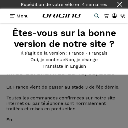
Expédition de votre vélo
en
4 semaines
Menu
Actualités
Origine
Êtes-vous sur la bonne
version de notre site ?
<<
<
1
2
3
4
5
>
>>
Il s’agit de la version
: France - Français
Oui, je continue
Non, je change
Translate in English
Infos Coronavirus du 15/03/2020
La France vient de passer au stade 3 de l’épidémie.
Toutes les commandes confirmées sur notre site
internet ou par téléphone sont normalement
traitées et mises en production.
En