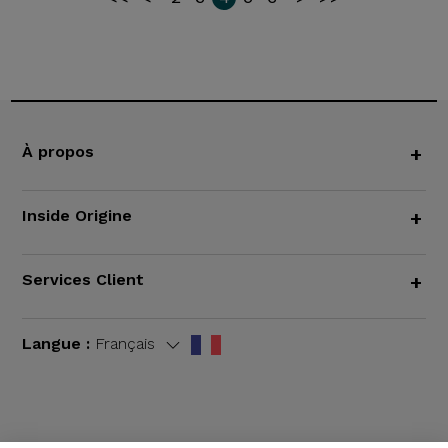
À propos
+
Inside Origine
+
Services Client
+
Langue :
Français