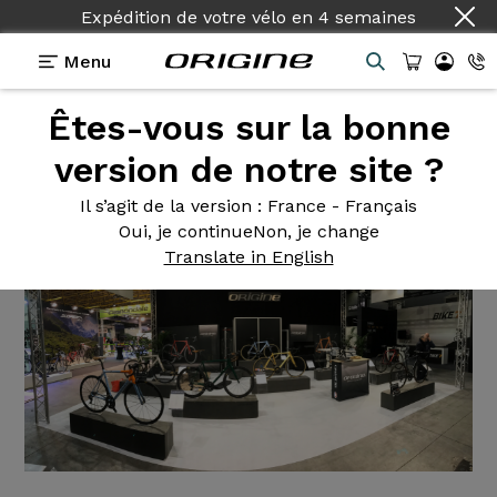
Expédition de votre vélo
en
4 semaines
Menu
Actualités
Origine
Êtes-vous sur la bonne
version de notre site ?
<<
<
2
3
4
5
6
>
>>
Il s’agit de la version
: France - Français
Oui, je continue
Non, je change
Translate in English