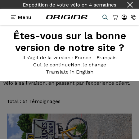
Pays :
Français
Menu
Êtes-vous sur la bonne
Avis et test
par les clients
version de notre site ?
Origine : Tuxedo
Il s’agit de la version
: France - Français
Oui, je continue
Non, je change
Lisez les avis sur nos vélos de Route, Gravel, VTT et
Translate in English
VAE. Des retours d’expérience, de la configuration du
vélo à sa livraison, en passant par l’expérience client.
Total : 51 Témoignages