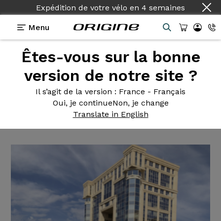
Expédition de votre vélo
en
4 semaines
Menu
Êtes-vous sur la bonne
Témoignages
>
Tuxedo - Shimano Tiagra -
Campagnolo Calima
version de notre site ?
Tuxedo -
Shimano Tiagra -
Il s’agit de la version
: France - Français
Oui, je continue
Non, je change
Campagnolo Calima
Translate in English