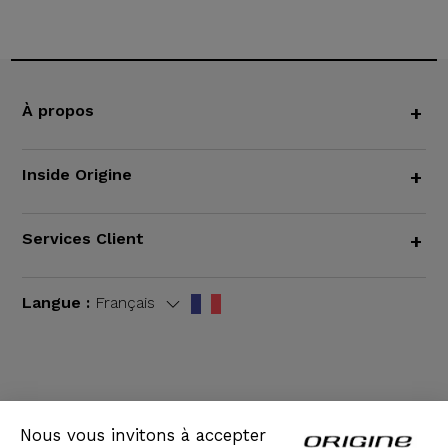
À propos
+
Inside Origine
+
Services Client
+
Langue :
Français
CGV
|
Mentions légales
Nous vous invitons à accepter