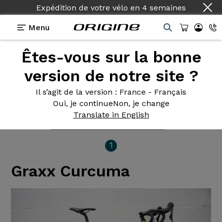
Expédition de votre vélo
en
4 semaines
Menu
Êtes-vous sur la bonne
Photos des
vélos Origine
version de notre site ?
Curcuma
Il s’agit de la version
: France - Français
Oui, je continue
Non, je change
Translate in English
1
Graxx Curcuma