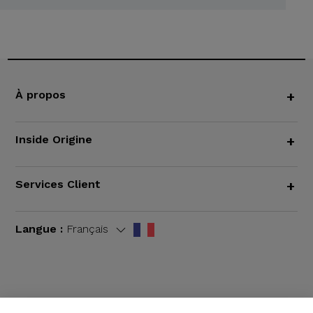
À propos
+
Inside Origine
+
Services Client
+
Langue :
Français
CGV
|
Mentions légales