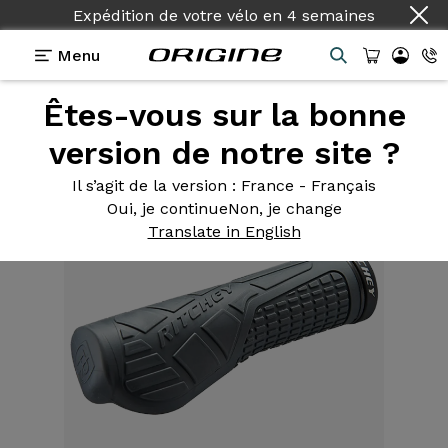
Expédition de votre vélo
en
4 semaines
Menu
Êtes-vous sur la bonne
Equipements
>
Poignées
>
Ergonomique EPG
Locking
version de notre site ?
Il s’agit de la version
: France - Français
Oui, je continue
Non, je change
Translate in English