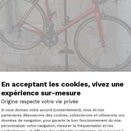
En acceptant les cookies, vivez une
expérience sur-mesure
Origine respecte votre vie privée
Plateforme de Gestion du Consenteme
Si vous donnez votre accord (consentement), nous et nos
lais prévus lors de la passation de commande: 8 semaines
partenaires déposerons des cookies, collecterons et utiliserons vos
ine lors de la commande (et essais) ainsi qu'à la remise d
données de navigation, pour garantir le bon fonctionnement du site,
l, aidé par un site Web performant.
personnaliser votre navigation, mesurer la fréquentation et les
Axeptio consent
xcellente avec les services.
performances, et diffuser des publicités pertinentes. Vous pouvez à