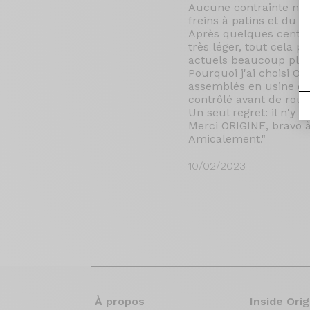
Aucune contrainte ni i
freins à patins et du câ
Après quelques centain
très léger, tout cela 
actuels beaucoup plus
Pourquoi j'ai choisi OR
assemblés en usine et 
contrôlé avant de roule
Un seul regret: il n'y a
Merci ORIGINE, bravo à
Amicalement."
10/02/2023
À propos
Inside Orig