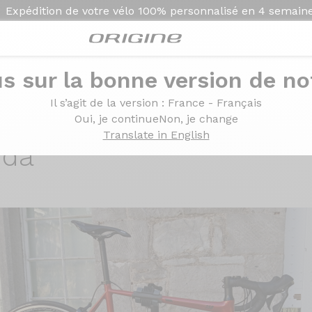
Expédition de votre vélo
100% personnalisé en
4 semain
s sur la bonne version de not
ltegra R8000 - Roues Campagnolo Zonda
Il s’agit de la version
: France - Français
imano Ultegra R8000 -
Oui, je continue
Non, je change
Translate in English
nda