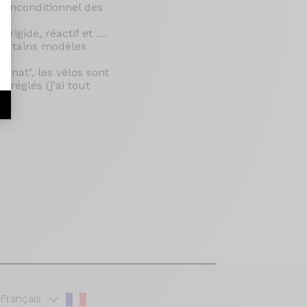
n inconditionnel des
gide, réactif et ....
 certains modèles
sanat", les vélos sont
 réglés (j'ai tout
r
Français