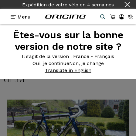
Expédition de votre vélo
en
4 semaines
Menu
Êtes-vous sur la bonne
Témoignages
>
Vélo de course Axxome 350
Campagnolo Chorus Shamal Ultra
version de notre site ?
Vélo de
course Axxome 350
Il s’agit de la version
: France - Français
Oui, je continue
Non, je change
Campagnolo Chorus Shamal
Translate in English
Ultra