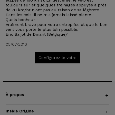
étapes de 190 kms). En descente, le vélo est
toujours sûr et quelques freinages appuyés à près
de 70 km/hr n'ont pas eu raison de sa légèreté !
Dans les cols, il ne m'a jamais laissé planté !
Quels bonheur !
Vraiment bravo pour votre entreprise et que le bon
vent vous porte le plus loin possible.
Eric Baijot de Dinant (Belgique)"
05/07/2016
Configurez le votre
À propos
+
Inside Origine
+