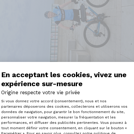
En acceptant les cookies, vivez une
expérience sur-mesure
Origine respecte votre vie privée
Plateforme de Gestion du Consenteme
Si vous donnez votre accord (consentement), nous et nos
partenaires déposerons des cookies, collecterons et utiliserons vos
e AXXOME 3 GTO..le bonheur total
données de navigation, pour garantir le bon fonctionnement du site,
 cette machine très confortable et performante ! Bravo à
personnaliser votre navigation, mesurer la fréquentation et les
Axeptio consent
es mais encore plus sur le grand parcours de Paris Roubai
performances, et diffuser des publicités pertinentes. Vous pouvez à
uissance grâce à un confort exceptionnel sur les pavés
tout moment définir votre consentement, en cliquant sur le bouton «
e la Diagonale Dunkerque Menton avec mon fils et 200 kms
Paramétrer ». Pour en savoir plus, consultez notre politique de