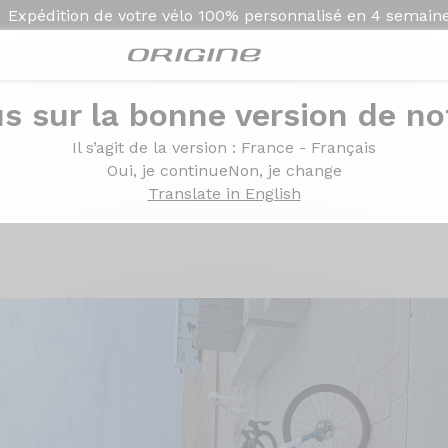
Expédition de votre vélo
100% personnalisé en
4 semain
s sur la bonne version de not
himano Ultegra Di2 - Prymahl Orion C35 Pro
Il s’agit de la version
: France - Français
tra - Shimano Ultegra 
Oui, je continue
Non, je change
Translate in English