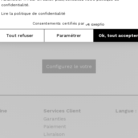
confidentialité.
s d'un petit article sur Cyclist bien connu d'Origine avec 
Lire la politique de confidentialité
 avant de partir avec une fissure sur une jante, venu à l'u
Consentements certifiés par
 très sympa qui ne m'a pas laissé partir sans le prêt d'un
Tout refuser
Paramétrer
Ok, tout accepte
Configurez le votre
ine
Services Client
Langue :
Garanties
Paiement
Livraison