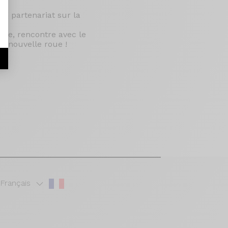
le partenariat sur la
sine, rencontre avec le
e nouvelle roue !
r
Français