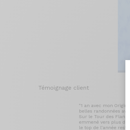
Témoignage client
"1 an avec mon Origin
belles randonnées avec
Sur le Tour des Flandr
emmené vers plus de p
le top de l'année rest