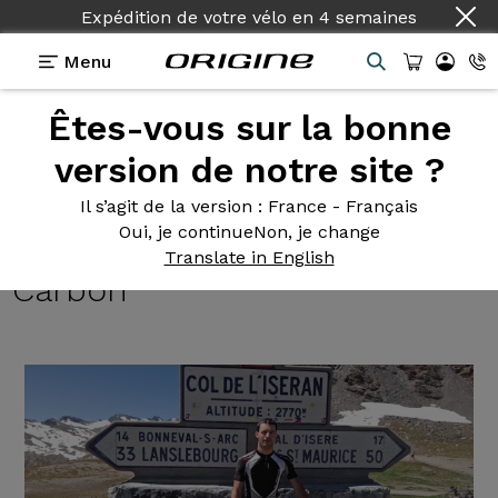
Expédition de votre vélo
en
4 semaines
Menu
Êtes-vous sur la bonne
Témoignages
>
vélo de Route Axxome 350 Sram
Force 22 Ritchey Apex Carbon
version de notre site ?
vélo de
Route Axxome 350
Il s’agit de la version
: France - Français
Oui, je continue
Non, je change
Sram Force 22 Ritchey Apex
Translate in English
Carbon