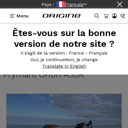
Pays :
Français
Menu
Êtes-vous sur la bonne
Témoignages
>
Axxome lll GTO Ultra - Shimano 105
R7100 - Roues Prymahl Orion A30R
version de notre site ?
Axxome lll
GTO Ultra -
Il s’agit de la version
: France - Français
Oui, je continue
Non, je change
Shimano 105 R7100 - Roues
Translate in English
Prymahl Orion A30R