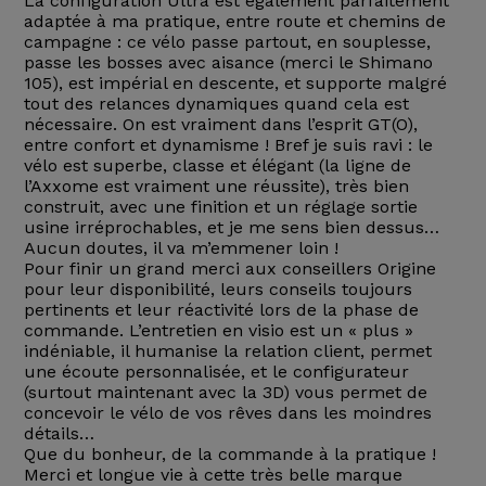
La configuration Ultra est également parfaitement
adaptée à ma pratique, entre route et chemins de
campagne : ce vélo passe partout, en souplesse,
passe les bosses avec aisance (merci le Shimano
105), est impérial en descente, et supporte malgré
tout des relances dynamiques quand cela est
nécessaire. On est vraiment dans l’esprit GT(O),
entre confort et dynamisme ! Bref je suis ravi : le
vélo est superbe, classe et élégant (la ligne de
l’Axxome est vraiment une réussite), très bien
construit, avec une finition et un réglage sortie
usine irréprochables, et je me sens bien dessus…
Aucun doutes, il va m’emmener loin !
Pour finir un grand merci aux conseillers Origine
pour leur disponibilité, leurs conseils toujours
pertinents et leur réactivité lors de la phase de
commande. L’entretien en visio est un « plus »
indéniable, il humanise la relation client, permet
une écoute personnalisée, et le configurateur
(surtout maintenant avec la 3D) vous permet de
concevoir le vélo de vos rêves dans les moindres
détails…
Que du bonheur, de la commande à la pratique !
Merci et longue vie à cette très belle marque