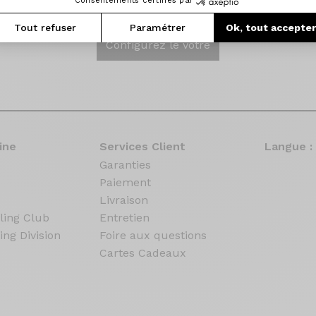
Consentements certifiés par
Tout refuser
Paramétrer
Ok, tout accepte
Configurez le votre
ine
Services Client
Langue :
Garanties
Paiement
Livraison
ling Club
Entretien
ing Division
Foire aux questions
Cartes Cadeaux