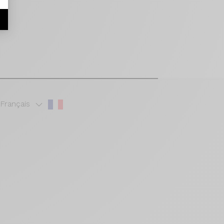
r
Français