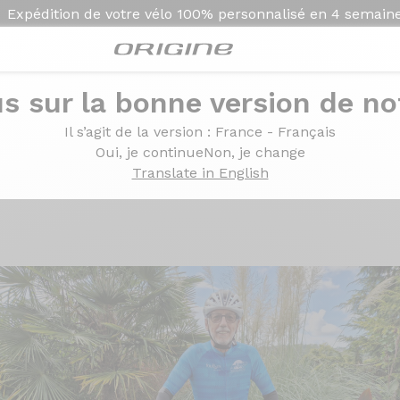
Expédition de votre vélo
100% personnalisé en
4 semain
s sur la bonne version de not
tegra Di2 12v - Mavic Cosmic SLR 32
Il s’agit de la version
: France - Français
himano Ultegra Di2 12v 
Oui, je continue
Non, je change
Translate in English