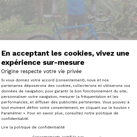
En acceptant les cookies, vivez une
expérience sur-mesure
Origine respecte votre vie privée
Plateforme de Gestion du Consenteme
Si vous donnez votre accord (consentement), nous et nos
partenaires déposerons des cookies, collecterons et utiliserons vos
données de navigation, pour garantir le bon fonctionnement du site,
personnaliser votre navigation, mesurer la fréquentation et les
Axeptio consent
performances, et diffuser des publicités pertinentes. Vous pouvez à
tout moment définir votre consentement, en cliquant sur le bouton «
 km, 81 cols et 168000 m de D+ faits avec cet Axxome GT
Paramétrer ». Pour en savoir plus, consultez notre politique de
es Mavic SLR 32, je suis pleinement satisfait de son comp
confidentialité.
té aux longs parcours avec du dénivelé, particulièrement
Lire la politique de confidentialité
ique pour faire les sorties club un peu nerveuses."