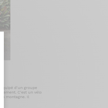
nt : Personnalisez vos Options
O équipé d'un groupe
ortement. C'est un vélo
 en montagne. Il