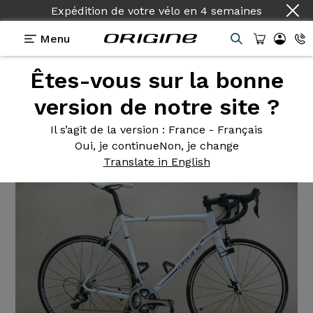
Expédition de votre vélo
en
4 semaines
Menu
Êtes-vous sur la bonne
Témoignages
>
Kit cadre Axxome 350
version de notre site ?
Kit cadre
Axxome 350
Il s’agit de la version
: France - Français
Oui, je continue
Non, je change
Translate in English