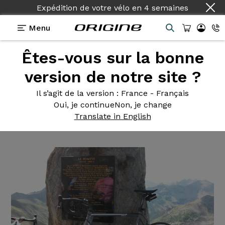
Expédition de votre vélo
en
4 semaines
Menu
Êtes-vous sur la bonne
Témoignages
>
Vélo de route Axxome 350 Sram
Force 22
version de notre site ?
Vélo de
route Axxome 350
Il s’agit de la version
: France - Français
Oui, je continue
Non, je change
Sram Force 22
Translate in English