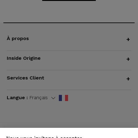
À propos
+
Inside Origine
+
Services Client
+
Langue :
Français
CGV
|
Mentions légales