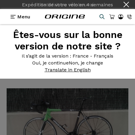
Expédition de votre vélo
en
4 semaines
Menu
Êtes-vous sur la bonne
Témoignages
>
Vélo de course Axxome 350 Sram
Force 22
version de notre site ?
Vélo de
course Axxome 350
Il s’agit de la version
: France - Français
Oui, je continue
Non, je change
Sram Force 22
Translate in English