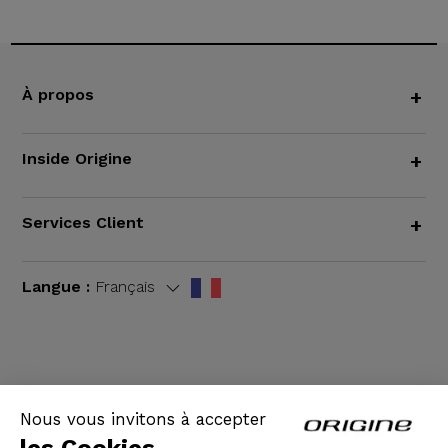
À propos
+
Inside Origine
+
Services Client
+
Langue :
Français
CGV
|
Mentions légales
Nous vous invitons à accepter