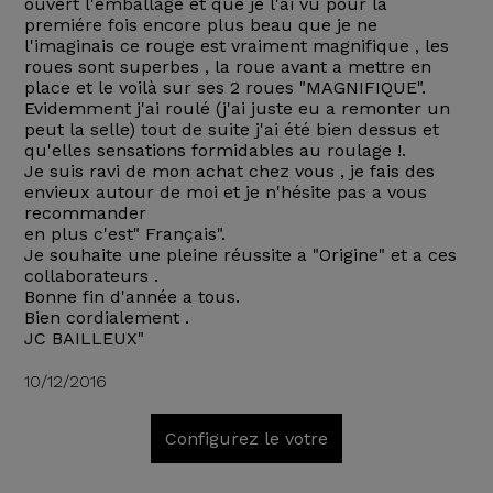
ouvert l'emballage et que je l'ai vu pour la
premiére fois encore plus beau que je ne
l'imaginais ce rouge est vraiment magnifique , les
roues sont superbes , la roue avant a mettre en
place et le voilà sur ses 2 roues "MAGNIFIQUE".
Evidemment j'ai roulé (j'ai juste eu a remonter un
peut la selle) tout de suite j'ai été bien dessus et
qu'elles sensations formidables au roulage !.
Je suis ravi de mon achat chez vous , je fais des
envieux autour de moi et je n'hésite pas a vous
recommander
en plus c'est" Français".
Je souhaite une pleine réussite a "Origine" et a ces
collaborateurs .
Bonne fin d'année a tous.
Bien cordialement .
JC BAILLEUX"
10/12/2016
Configurez le votre