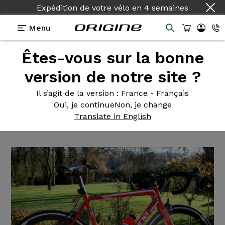
Expédition de votre vélo
en
4 semaines
Menu
Êtes-vous sur la bonne
Témoignages
>
Vélo de course Axxome 350 Ultegra
Cosmic Pro Carbone
version de notre site ?
Vélo de
course Axxome 350
Il s’agit de la version
: France - Français
Oui, je continue
Non, je change
Ultegra Cosmic Pro Carbone
Translate in English