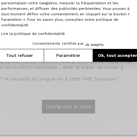
choix s’est naturellement orienté vers Origine Cycles.
personnaliser votre navigation, mesurer la fréquentation et les
Axeptio consent
seillé par de vrais professionnels à l’écoute et de pouvoir
performances, et diffuser des publicités pertinentes. Vous pouvez à
monture sur un site ergonomique riche en termes de
tout moment définir votre consentement, en cliquant sur le bouton «
Paramétrer ». Pour en savoir plus, consultez notre politique de
 de périphériques mais également pourvu d’un
confidentialité.
récis.
ain sur le site de Marly dans le nord de la France m’a
Lire la politique de confidentialité
une équipe sympathique et d’apprécier la qualité de
t des finitions remarquables, un montage et un réglage
Consentements certifiés par
cours très variés, cette machine a permis de révéler
Tout refuser
Paramétrer
Ok, tout accepte
 polyvalence sur tous les reliefs, sa tenue de route et sa
et son confort indéniable… Bref, le plaisir de rouler à
et souhaits de longue vie à cette PME française."
Configurez le votre