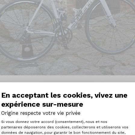
En acceptant les cookies, vivez une
expérience sur-mesure
es des éventuels indécis ou sceptiques, je tenais à faire
Origine respecte votre vie privée
e relative à l’acquisition d’un vélo route auprès
Plateforme de Gestion du Consenteme
epteur et assembleur français de vélos route haut de
Si vous donnez votre accord (consentement), nous et nos
partenaires déposerons des cookies, collecterons et utiliserons vos
es de recherches, de comparaisons, d’avis et de rapport
données de navigation, pour garantir le bon fonctionnement du site,