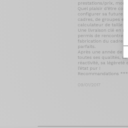
prestations/prix, mon 
Quel plaisir d’être con
configurer sa future 
cadres, de groupes et
calculateur de taille p
Une livraison clé en m
permis de rencontrer 
fabrication du cadre e
parfaits.
Après une année de par
toutes ses qualités, sa
réactivité, sa légèreté 
l’état pur !
Recommandations **** 
09/01/2017