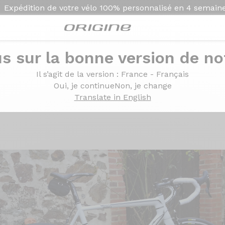
Expédition de votre vélo
100% personnalisé en
4 semain
s sur la bonne version de not
50 Campagnolo Athena Ksyrium Elite
Il s’agit de la version
: France - Français
xxome 350 Campagnolo
Oui, je continue
Non, je change
Translate in English