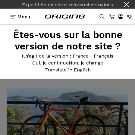
Expédition de votre vélo
en
4 semaines
Menu
Êtes-vous sur la bonne
Témoignages
>
Vélo de course Axxome 250 Ultegra
DI2 R Sys SLR
version de notre site ?
Vélo de
course Axxome 250
Il s’agit de la version
: France - Français
Oui, je continue
Non, je change
Ultegra DI2 R Sys SLR
Translate in English