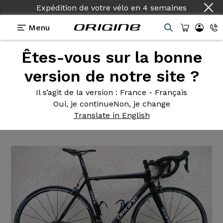
Expédition de votre vélo
en
4 semaines
Menu
Êtes-vous sur la bonne
Témoignages
>
Origine Axxome configuré base
PS24
version de notre site ?
Origine Axxome
configuré
Il s’agit de la version
: France - Français
Oui, je continue
Non, je change
base PS24
Translate in English