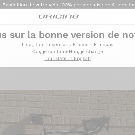
Expédition de votre vélo
100% personnalisé en
4 semain
s sur la bonne version de not
0 Shimano 105 Mavic Aksium Elite
Il s’agit de la version
: France - Français
xome 250 Shimano 105 
Oui, je continue
Non, je change
Translate in English