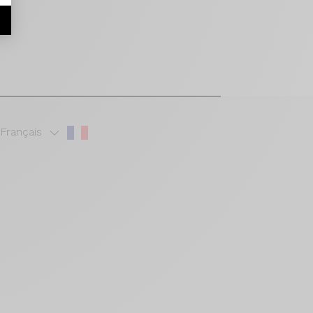
r
Français