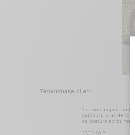
Témoignage client
"Je roule depuis pluS
parcouru plus de 1000k
de posture après mes 
27/10/2018