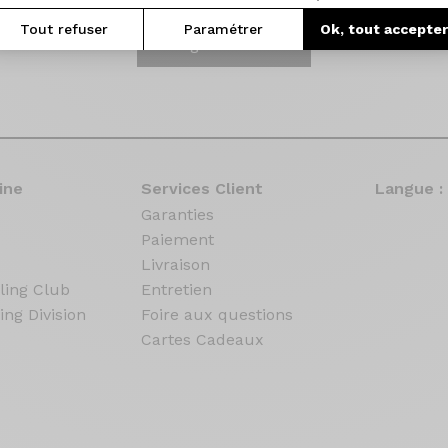
Tout refuser
Paramétrer
Ok, tout accepte
Configurez le votre
ine
Services Client
Langue :
Garanties
Paiement
Livraison
ling Club
Entretien
ing Division
Foire aux questions
Cartes Cadeaux