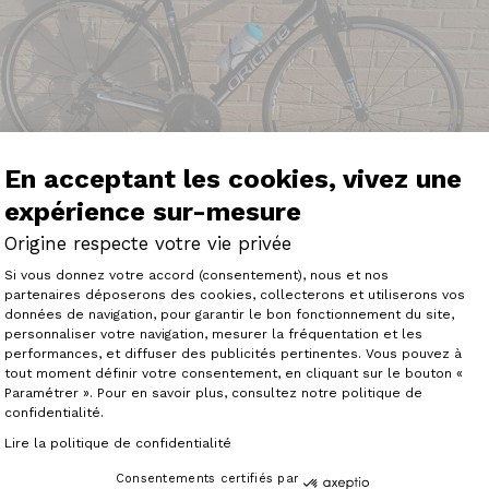
En acceptant les cookies, vivez une
expérience sur-mesure
Origine respecte votre vie privée
Plateforme de Gestion du Consenteme
Si vous donnez votre accord (consentement), nous et nos
partenaires déposerons des cookies, collecterons et utiliserons vos
données de navigation, pour garantir le bon fonctionnement du site,
personnaliser votre navigation, mesurer la fréquentation et les
Axeptio consent
performances, et diffuser des publicités pertinentes. Vous pouvez à
tout moment définir votre consentement, en cliquant sur le bouton «
Paramétrer ». Pour en savoir plus, consultez notre politique de
 d'un mois sur un axxome 250 nouveau cadre équipé en sh
confidentialité.
m vélo vraiment parfait et bien réglé par votre équipe je
sorties.Je recommande les vélos ORIGINE et remercie votr
Lire la politique de confidentialité
Consentements certifiés par