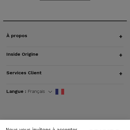
À propos
+
Inside Origine
+
Services Client
+
Langue :
Français
CGV
|
Mentions légales
Nous vous invitons à accepter