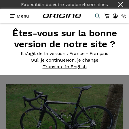
Expédition de votre vélo
en
4 semaines
Menu
Êtes-vous sur la bonne
Témoignages
>
Origine Axxome configuré base
LR37
version de notre site ?
Origine Axxome
configuré
Il s’agit de la version
: France - Français
Oui, je continue
Non, je change
base LR37
Translate in English