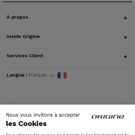
À propos
+
Inside Origine
+
Services Client
+
Langue :
Français
CGV
|
Mentions légales
Nous vous invitons à accepter
les Cookies