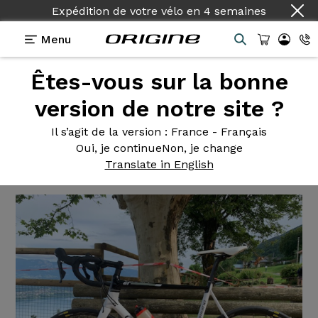
Expédition de votre vélo
en
4 semaines
Menu
Êtes-vous sur la bonne
Témoignages
>
Axxome II GT Ultegra Ksyrium Elite
version de notre site ?
Axxome II
GT Ultegra Ksyrium
Il s’agit de la version
: France - Français
Elite
Oui, je continue
Non, je change
Translate in English