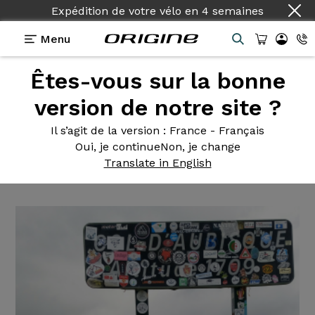
Expédition de votre vélo
en
4 semaines
Menu
Êtes-vous sur la bonne
Témoignages
>
Axxome II GT Shimano Ultegra
Mavic Ksyrium Pro
version de notre site ?
Axxome II
GT Shimano
Il s’agit de la version
: France - Français
Oui, je continue
Non, je change
Ultegra Mavic Ksyrium Pro
Translate in English