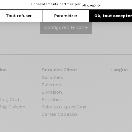
nant, je ne peux que le conseiller.Encore merci à l'équipe."
Consentements certifiés par
Tout refuser
Paramétrer
Ok, tout accepte
Configurez le votre
ine
Services Client
Langue :
Garanties
Paiement
Livraison
ling Club
Entretien
ing Division
Foire aux questions
Cartes Cadeaux