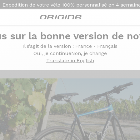
Expédition de votre vélo
100% personnalisé en
4 semain
s sur la bonne version de not
T Ultegra roues Zonda
Il s’agit de la version
: France - Français
me II GT Ultegra roues
Oui, je continue
Non, je change
Translate in English