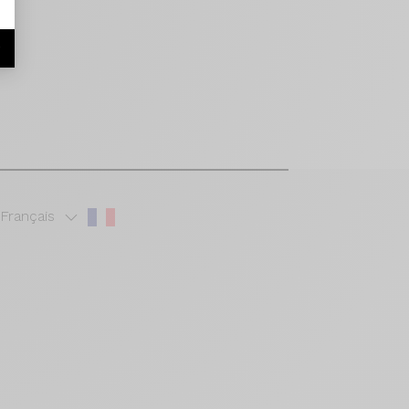
r
Français