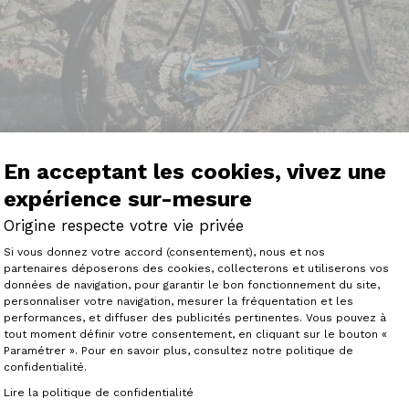
En acceptant les cookies, vivez une
expérience sur-mesure
Origine respecte votre vie privée
Plateforme de Gestion du Consenteme
Si vous donnez votre accord (consentement), nous et nos
partenaires déposerons des cookies, collecterons et utiliserons vos
données de navigation, pour garantir le bon fonctionnement du site,
GNOLO ZONDA SHIMANO ULTEGRA
personnaliser votre navigation, mesurer la fréquentation et les
Axeptio consent
ectement à l'usine au mois d'Août ; on est venus en famill
performances, et diffuser des publicités pertinentes. Vous pouvez à
river 30 minutes avant l'ouverture. L'usine est propre, or
tout moment définir votre consentement, en cliquant sur le bouton «
 l'accueil parfait et les conseils judicieux je suis ravi. J'
Paramétrer ». Pour en savoir plus, consultez notre politique de
prévu et sans aucune mauvaise surprise. Depuis c'est le b
confidentialité.
confortable. La prise en mains est très rapide.Un élément
ement : j'ai investi dans des cuissards : là aussi ce sont de
Lire la politique de confidentialité