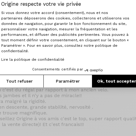
che "vélo de marque française"
Origine respecte votre vie privée
nfigurateur top ! Un vélo à la carte.
Plateforme de Gestion du Consenteme
Si vous donnez votre accord (consentement), nous et nos
idé après moult modifications je prends discrètement me
partenaires déposerons des cookies, collecterons et utiliserons vos
eur fatale Je commande mon Axiome en ultegra DI 2 roue c
données de navigation, pour garantir le bon fonctionnement du site,
près conseil de Remi) Super service retour le dimanche d
personnaliser votre navigation, mesurer la fréquentation et les
Axeptio consent
les confirmations techniques et quelques précisions.
performances, et diffuser des publicités pertinentes. Vous pouvez à
 Remi me donne RDV pour une remise en main propre. Le
tout moment définir votre consentement, en cliquant sur le bouton «
mais là malheur!!!
Paramétrer ». Pour en savoir plus, consultez notre politique de
s et le cadre et un peu trop grand.
confidentialité.
u top avec Remi qui a assuré. Nous avons échangé et il me 
Lire la politique de confidentialité
 d'un nouveau cadre et une nouvelle période d'attente!!!
Consentements certifiés par
ais mon velo enfin aux bonnes dimension! J'essaie le jou
maboule (-2 degrés et + 50km/ h de vent) Pas top
Tout refuser
Paramétrer
Ok, tout accepte
c'est du régal par rapport à mon ancien velo.
s jambes et il n'y a pas de miracle!!
a malgré la rigidité.
n descente, grande stabilité, nervosité .
e trouve magnifique.
illez Origine à vos amis c'est le top, super rapport qualit
 la vente directe)! Et c'est francais!!!