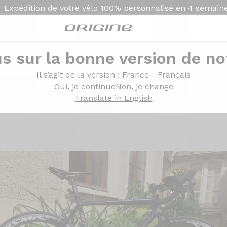
Expédition de votre vélo
100% personnalisé en
4 semain
s sur la bonne version de not
xxome Ultegra DI2 Mavic Cosmic SLS
Il s’agit de la version
: France - Français
igine Axxome Ultegra DI
Oui, je continue
Non, je change
Translate in English