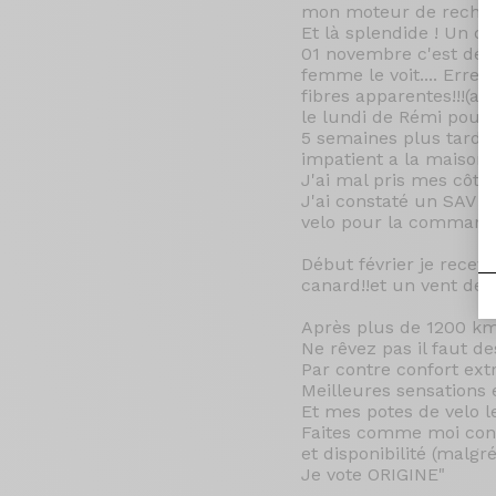
mon moteur de recher
Et là splendide ! Un co
01 novembre c'est déc
femme le voit.... Err
fibres apparentes!!!(a
le lundi de Rémi pour 
5 semaines plus tard
impatient a la maison 
J'ai mal pris mes côté
J'ai constaté un SAV a
velo pour la commande
Début février je recev
canard!!et un vent de 
Après plus de 1200 km 
Ne rêvez pas il faut de
Par contre confort extr
Meilleures sensations e
Et mes potes de velo l
Faites comme moi conse
et disponibilité (malgré
Je vote ORIGINE"