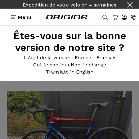
Expédition de votre vélo
en
4 semaines
Menu
Êtes-vous sur la bonne
Témoignages
>
Axxome II GT - R7000 - Mavic
Ksyrium Elite
version de notre site ?
Axxome II
GT - R7000 - Mavic
Il s’agit de la version
: France - Français
Oui, je continue
Non, je change
Ksyrium Elite
Translate in English