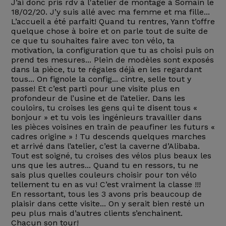
J’ai donc pris rdv à l'atelier de montage à Somain le
18/02/20. J’y suis allé avec ma femme et ma fille...
L’accueil a été parfait! Quand tu rentres, Yann t’offre
quelque chose à boire et on parle tout de suite de
ce que tu souhaites faire avec ton vélo, ta
motivation, la configuration que tu as choisi puis on
prend tes mesures... Plein de modèles sont exposés
dans la pièce, tu te régales déjà en les regardant
tous... On fignole la config... cintre, selle tout y
passe! Et c’est parti pour une visite plus en
profondeur de l’usine et de l’atelier. Dans les
couloirs, tu croises les gens qui te disent tous «
bonjour » et tu vois les ingénieurs travailler dans
les pièces voisines en train de peaufiner les futurs «
cadres origine » ! Tu descends quelques marches
et arrivé dans l’atelier, c’est la caverne d’Alibaba.
Tout est soigné, tu croises des vélos plus beaux les
uns que les autres... Quand tu en ressors, tu ne
sais plus quelles couleurs choisir pour ton vélo
tellement tu en as vu! C’est vraiment la classe !!!
En ressortant, tous les 3 avons pris beaucoup de
plaisir dans cette visite... On y serait bien resté un
peu plus mais d’autres clients s’enchainent.
Chacun son tour!