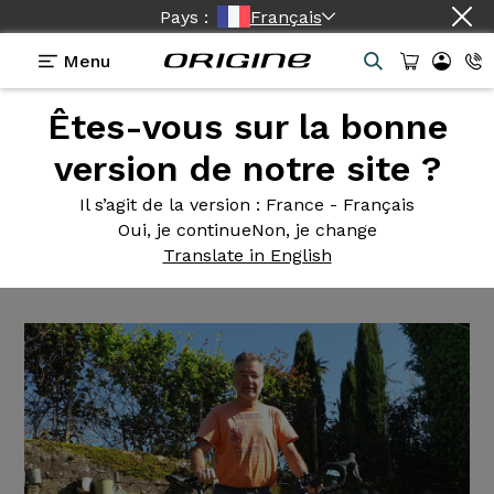
Pays :
Français
Menu
Êtes-vous sur la bonne
Témoignages
>
Axxome II GT - Ultegra Di2 -
Campagnolo Shamal
version de notre site ?
Axxome II
GT - Ultegra Di2 -
Il s’agit de la version
: France - Français
Oui, je continue
Non, je change
Campagnolo Shamal
Translate in English