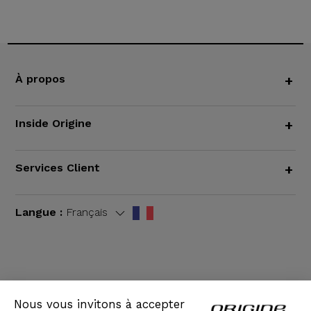
À propos
+
Inside Origine
+
Services Client
+
Langue :
Français
CGV
|
Mentions légales
Nous vous invitons à accepter