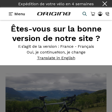
Expédition de votre vélo
en
4 semaines
Menu
Êtes-vous sur la bonne
Témoignages
>
Axxome II 350 - Ultegra R8000 -
Ksyrium Pro Exalith
version de notre site ?
Axxome II
350 - Ultegra
Il s’agit de la version
: France - Français
Oui, je continue
Non, je change
R8000 - Ksyrium Pro Exalith
Translate in English