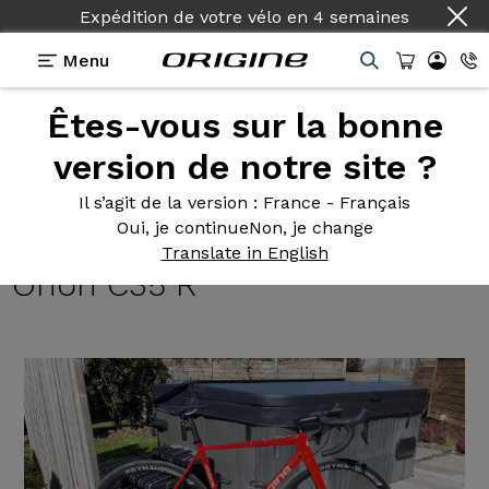
Expédition de votre vélo
en
4 semaines
Menu
Êtes-vous sur la bonne
Témoignages
>
Axxome II GT - Shimano Dura Ace
Di2 - Roues Prymahl Orion C35 R
version de notre site ?
Axxome II
GT - Shimano Dura
Il s’agit de la version
: France - Français
Oui, je continue
Non, je change
Ace Di2 - Roues Prymahl
Translate in English
Orion C35 R