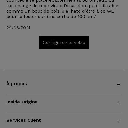
courbes il se place exactement là où on veut. Ca
me change de mon vieux Décathlon qui était raide
comme un bout de bois. J'ai hate d'être à ce WE
pour le tester sur une sortie de 100 km."
24/03/2021
Configurez le votre
À propos
+
Inside Origine
+
Services Client
+