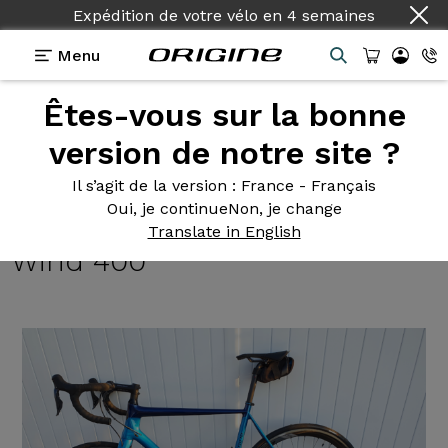
Expédition de votre vélo
en
4 semaines
Menu
Êtes-vous sur la bonne
Témoignages
>
Axxome II GT - Shimano Ultegra Di2
- Roues Fulcrum Wind 400
version de notre site ?
Axxome II
GT - Shimano
Il s’agit de la version
: France - Français
Oui, je continue
Non, je change
Ultegra Di2 - Roues Fulcrum
Translate in English
Wind 400