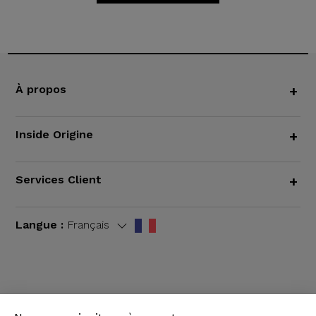
À propos
+
Inside Origine
+
Services Client
+
Langue :
Français
CGV
|
Mentions légales