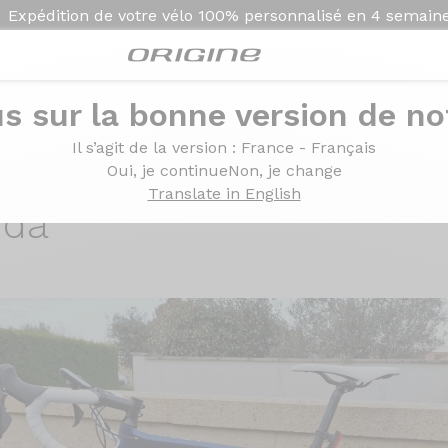
Expédition de votre vélo
100% personnalisé en
4 semain
s sur la bonne version de not
o 105 R7000 - Roues Campagnolo Zonda
Il s’agit de la version
: France - Français
Shimano 105 R7000 - R
Oui, je continue
Non, je change
Translate in English
nda