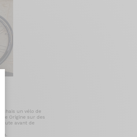
nt : Personnalisez vos Options
erchais un vélo de
que Origine sur des
 route avant de
da.