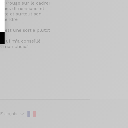
anc/rouge sur le cadre!
 à mes dimensions, et
nante et surtout son
attendre
i est une sortie plutôt
r
n qui m'a conseillé
s mon choix."
Français