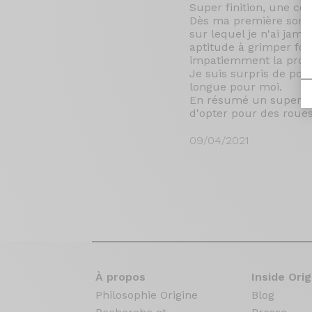
Super finition, une co
Dès ma première sortie 
sur lequel je n'ai jama
aptitude à grimper fon
impatiemment la proch
Je suis surpris de pou
longue pour moi.
En résumé un super vél
d'opter pour des roue
09/04/2021
À propos
Inside Orig
Philosophie Origine
Blog