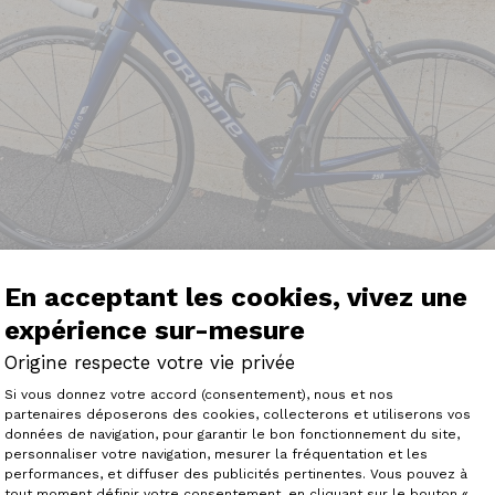
En acceptant les cookies, vivez une
expérience sur-mesure
Origine respecte votre vie privée
Plateforme de Gestion du Consenteme
Si vous donnez votre accord (consentement), nous et nos
 l'univers de la course à pied, du trail et du VTT XC, je ch
partenaires déposerons des cookies, collecterons et utiliserons vos
fiter de rouler en toutes occasions. J'ai découvert la mar
données de navigation, pour garantir le bon fonctionnement du site,
récise que je n'avais jamais roulé de ma vie sur un vélo de
personnaliser votre navigation, mesurer la fréquentation et les
Axeptio consent
performances, et diffuser des publicités pertinentes. Vous pouvez à
xome 250, monté en Shimano 105 et roues Campagnolo Zon
tout moment définir votre consentement, en cliquant sur le bouton «