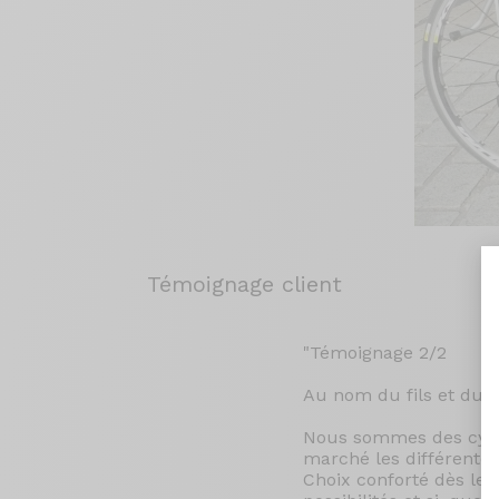
Témoignage client
"Témoignage 2/2
Au nom du fils et du 
Nous sommes des cyclot
marché les différentes 
Choix conforté dès les