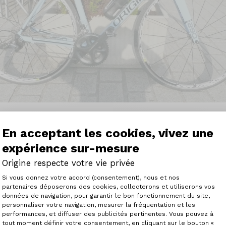
En acceptant les cookies, vivez une
expérience sur-mesure
Origine respecte votre vie privée
Plateforme de Gestion du Consenteme
père
Si vous donnez votre accord (consentement), nous et nos
partenaires déposerons des cookies, collecterons et utiliserons vos
données de navigation, pour garantir le bon fonctionnement du site,
ouristes aimant la petite reine. Après avoir analysé, étu
personnaliser votre navigation, mesurer la fréquentation et les
Axeptio consent
offres, notre choix s’est porté sur cette jeune entreprise f
performances, et diffuser des publicités pertinentes. Vous pouvez à
 premiers contacts sur leur site avec un configurateur pe
tout moment définir votre consentement, en cliquant sur le bouton «