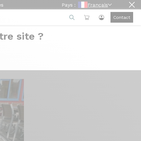
es
Pays :
Français
Contact
re site ?
syrium Elite S