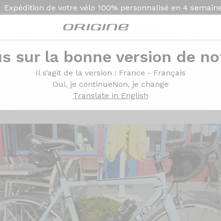
Expédition de votre vélo
100% personnalisé en
4 semain
s sur la bonne version de not
tegra / Mavic Ksyrium Elite S
Il s’agit de la version
: France - Français
imano Ultegra / Mavic K
Oui, je continue
Non, je change
Translate in English