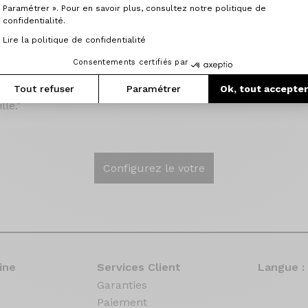
lques explications sont nécessaires, le téléphone est là pou
Paramétrer ». Pour en savoir plus, consultez notre politique de
s rappelle).
confidentialité.
specté, enfin le moment attendu…. sans chercher à compar
Lire la politique de confidentialité
 plaisir tant sur le plan du confort, des reprises, de la pré
Consentements certifiés par
Tout refuser
Paramétrer
Ok, tout accepte
souhaitons bonne route …. Et ce n’est pas fini, un 3 éme 
lle."
Configurez le votre
ine
Services Client
Langue :
Garanties
Paiement