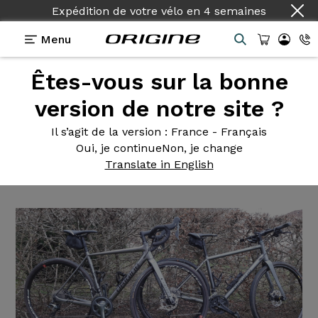
Expédition de votre vélo
en
4 semaines
Menu
Êtes-vous sur la bonne
Témoignages
>
Axxome II GT Ultra - Shimano
Tiagra - Roues Racing 900
version de notre site ?
Axxome II
GT Ultra - Shimano
Il s’agit de la version
: France - Français
Oui, je continue
Non, je change
Tiagra - Roues Racing 900
Translate in English