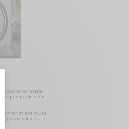
 km par an en sortie
cipe quelqufois à des
nt : Personnalisez vos Options
l'hiver et des roues
ela je suis encore à un