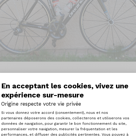
En acceptant les cookies, vivez une
expérience sur-mesure
ssez petit 1,70 pour 72 kg, j'ai 59 ans, je fais environ 4000
les monts du lyonnais, c'est plutôt montagneux. Je parti
Origine respecte votre vie privée
dans le 1er tiers.
Plateforme de Gestion du Consenteme
t TCR C2 un peu dur pour moi en 53-39 devant.
Si vous donnez votre accord (consentement), nous et nos
partenaires déposerons des cookies, collecterons et utiliserons vos
ome 250 compact ultegra avec des roues ksyrium SLS pour 
données de navigation, pour garantir le bon fonctionnement du site,
été, grâce aux conseils de l'acheteur cycliste, avec tout c
personnaliser votre navigation, mesurer la fréquentation et les
Axeptio consent
bon vélo de marque qui serait sans les roues carbone.
performances, et diffuser des publicités pertinentes. Vous pouvez à