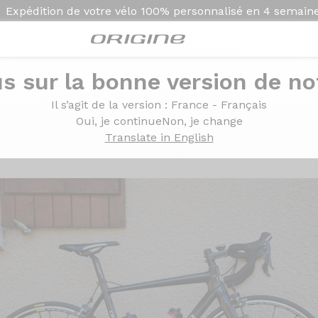
Expédition de votre vélo
100% personnalisé en
4 semain
s sur la bonne version de not
0 Ultegra Ksyrium SLS
Il s’agit de la version
: France - Français
xome 250 Ultegra Ksyri
Oui, je continue
Non, je change
Translate in English