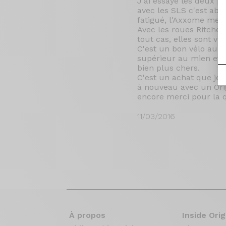
J'ai essayé les deux p
avec les SLS c'est abs
fatigué, l'Axxome me 
Avec les roues Ritchey
tout cas, elles sont vr
C'est un bon vélo au l
supérieur au mien et i
bien plus chers.
C'est un achat que je n
à nouveau avec un Orig
encore merci pour la qu
11/03/2016
À propos
Inside Orig