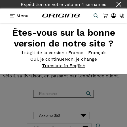
Expédition de votre vélo
Pays :
Français
en
4 semaines
Menu
Êtes-vous sur la bonne
Avis et
témoignages des
version de notre site ?
clients Origine
Il s’agit de la version
: France - Français
Oui, je continue
Non, je change
Lisez les avis sur nos vélos de Route, Gravel, VTT et
Translate in English
VAE. Des retours d’expérience, de la configuration du
vélo à sa livraison, en passant par l’expérience client.