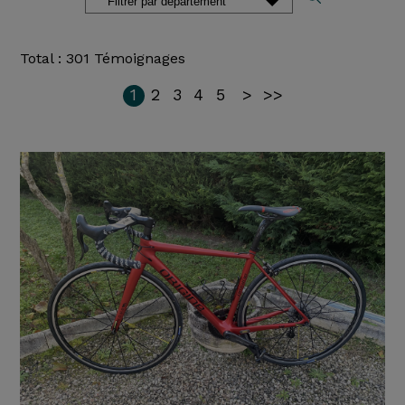
Total : 301 Témoignages
1
2
3
4
5
>
>>