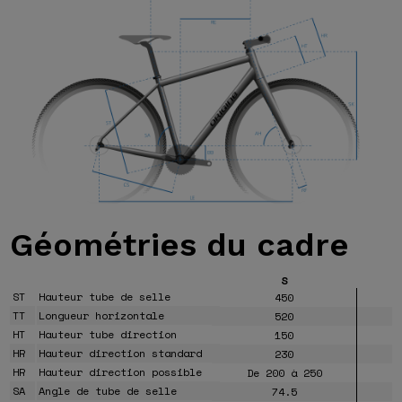
Géométries
du cadre
S
ST
Hauteur tube de selle
450
TT
Longueur horizontale
520
HT
Hauteur tube direction
150
HR
Hauteur direction standard
230
HR
Hauteur direction possible
De 200 à 250
D
SA
Angle de tube de selle
74.5