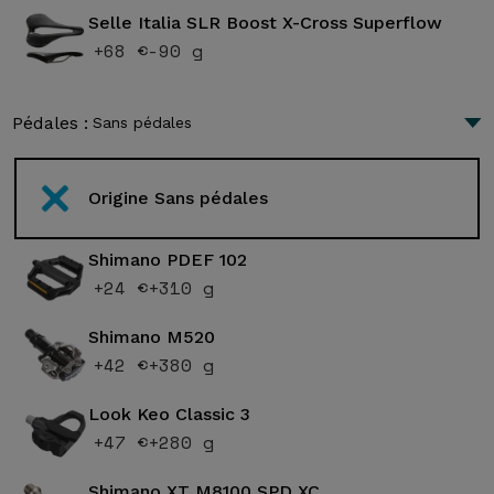
Selle Italia SLR Boost X-Cross Superflow
+68 €
-90 g
Pédales :
Sans pédales
Origine Sans pédales
Shimano PDEF 102
+24 €
+310 g
Shimano M520
+42 €
+380 g
Look Keo Classic 3
+47 €
+280 g
Shimano XT M8100 SPD XC