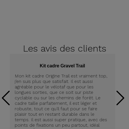
Les avis
des clients
Kit cadre Gravel Trail
Mon kit cadre Origine Trail est vraiment top,
Me
j’en suis plus que satisfait. Il est aussi
ch
agréable pour le vélotaf que pour les
Po
longues sorties, que ce soit sur piste
De
cyclable ou sur les chemins de forêt. Le
lé
cadre taille parfaitement, il est léger et
(4
robuste, tout ce qu’il faut pour se faire
co
plaisir tout en restant durable dans le
Pr
temps. Il est aussi super pratique, avec des
Co
points de fixations un peu partout, idéal