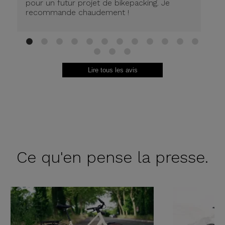
so
pour un futur projet de bikepacking. Je
le
recommande chaudement !
te
sa
1
2
3
4
5
6
7
8
9
10
11
12
13
14
15
Lire tous les avis
Ce qu'en
pense la presse.