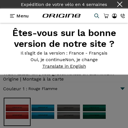
Expédition de votre vélo
en
4 semaines
Menu
Êtes-vous sur la bonne
Présentation
Technologies
version de notre site ?
Il s’agit de la version
: France - Français
Oui, je continue
Non, je change
Trail Flatbar M1
Translate in English
1 640 €
|
9.4 kg
Trail Flatbar M1 | Vélo gravel fitness en aluminium
Origine | Montage à la carte
Couleur 1 :
Rouge Flamme