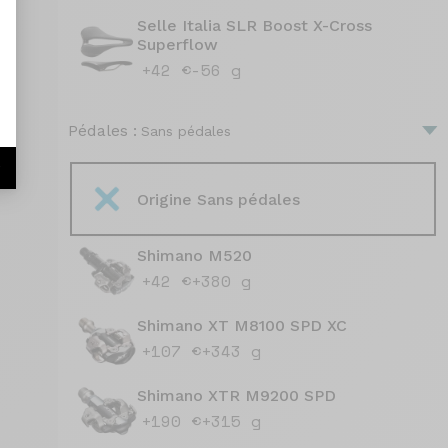
Selle Italia SLR Boost X-Cross
Superflow
+42 €
-56 g
Pédales :
Sans pédales
r
Origine Sans pédales
Shimano M520
+42 €
+380 g
Shimano XT M8100 SPD XC
+107 €
+343 g
Shimano XTR M9200 SPD
+190 €
+315 g