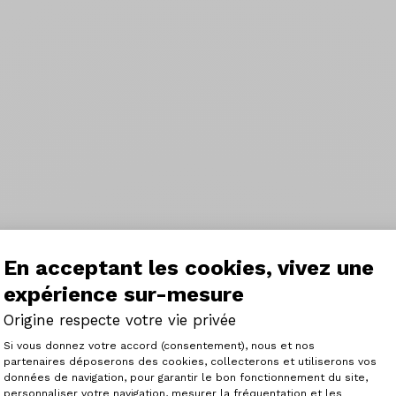
En acceptant les cookies, vivez une
expérience sur-mesure
Origine respecte votre vie privée
Plateforme de Gestion du Consenteme
Si vous donnez votre accord (consentement), nous et nos
partenaires déposerons des cookies, collecterons et utiliserons vos
données de navigation, pour garantir le bon fonctionnement du site,
personnaliser votre navigation, mesurer la fréquentation et les
Axeptio consent