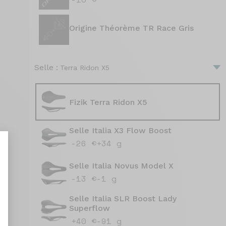
Origine Théorème TR Race Gris
Selle :
Terra Ridon X5
Fizik Terra Ridon X5
Selle Italia X3 Flow Boost
-26 €
+34 g
Selle Italia Novus Model X
-13 €
-1 g
nt : Personnalisez vos Options
Selle Italia SLR Boost Lady
Superflow
+40 €
-91 g