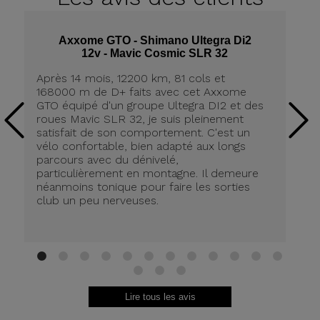
Axxome GTO - Shimano Ultegra Di2
12v - Mavic Cosmic SLR 32
Après 14 mois, 12200 km, 81 cols et
Ap
168000 m de D+ faits avec cet Axxome
A
GTO équipé d'un groupe Ultegra DI2 et des
ro
roues Mavic SLR 32, je suis pleinement
tr
satisfait de son comportement. C'est un
co
vélo confortable, bien adapté aux longs
pn
parcours avec du dénivelé,
ré
particulièrement en montagne. Il demeure
de
néanmoins tonique pour faire les sorties
in
club un peu nerveuses.
on
be
ri
au
Br
1
2
3
4
5
6
7
8
9
10
11
12
13
14
15
Lire tous les avis