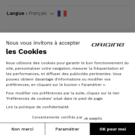
Langue :
Français
Nous vous invitons à accepter
CGV
|
Mentions légales
les Cookies
Nous utilisons des cookies pour garantir le bon fonctionnement du
site, personnaliser votre navigation, mesurer la fréquentation et
les performances, et diffuser des publicités pertinentes. Vous
pouvez obtenir davantage d'informations ou modifier vos
préférences, en cliquant sur le bouton « Paramétrer ».
Pour modifier vos préférences par la suite, cliquez sur le lien
'Préférences de cookies' situé dans le pied de page.
© Origine Cycles
Lire la politique de confidentialité
Consentements certifiés par
Prix :
Poids :
2 606 €
9.04 kg
Ajouter au panier
Non merci
Paramétrer
OK pour moi
Jusqu'à 3x sans frais
(Taille S)