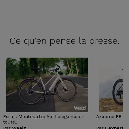
Ce qu'en
pense la presse.
Essai : Montmartre Air, l'élégance en
Axxome RR : Ess
toute...
Par
Weelz
Par
L'expert v