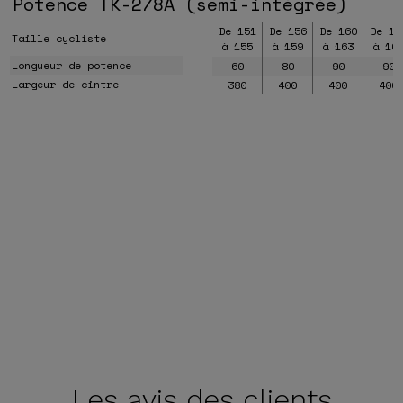
Potence TK-278A (semi-intégrée)
De 151
De 156
De 160
De 16
Taille cycliste
à 155
à 159
à 163
à 16
Longueur de potence
60
80
90
90
Largeur de cintre
380
400
400
400
Les avis
des clients