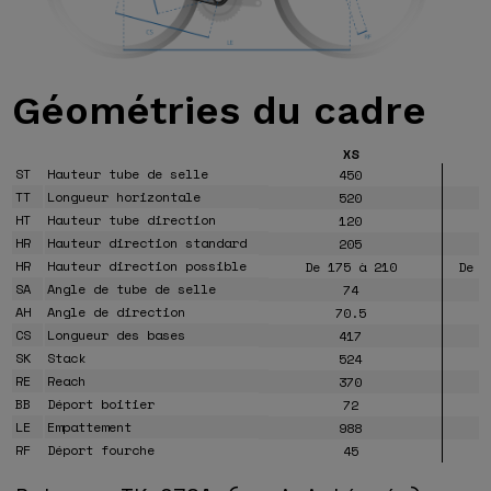
Géométries
du cadre
XS
ST
Hauteur tube de selle
450
TT
Longueur horizontale
520
HT
Hauteur tube direction
120
HR
Hauteur direction standard
205
HR
Hauteur direction possible
De 175 à 210
De 1
SA
Angle de tube de selle
74
AH
Angle de direction
70.5
CS
Longueur des bases
417
SK
Stack
524
RE
Reach
370
BB
Déport boitier
72
LE
Empattement
988
RF
Déport fourche
45