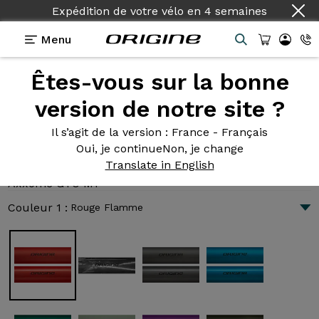
Pays :
Français
Menu
Êtes-vous sur la bonne
Présentation
Technologies
version de notre site ?
Il s’agit de la version
: France - Français
Oui, je continue
Non, je change
Axxome GTO M1
Translate in English
2 606 €
|
9.0 kg
Axxome GTO M1
Couleur 1 :
Rouge Flamme