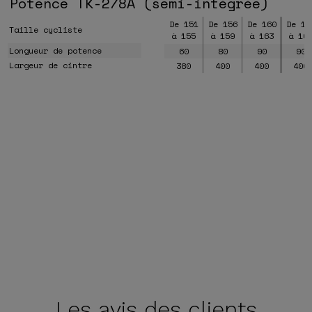
Potence TK-278A (semi-intégrée)
De 151
De 156
De 160
De 16
Taille cycliste
à 155
à 159
à 163
à 16
Longueur de potence
60
80
90
90
Largeur de cintre
380
400
400
400
Les avis
des clients