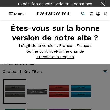
Expédition de votre vélo
Pays :
Français
en
4 semaines
Menu
Êtes-vous sur la bonne
Présentation
Technologies
version de notre site ?
Il s’agit de la version
: France - Français
Oui, je continue
Non, je change
Axxome GTO M2
Translate in English
2 720 €
|
8.6 kg
Axxome GTO M2
Couleur 1 :
Gris Titane