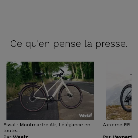
Ce qu'en
pense la presse.
Essai : Montmartre Air, l'élégance en
Axxome RR : Ess
toute...
Par
Weelz
Par
L'expert v