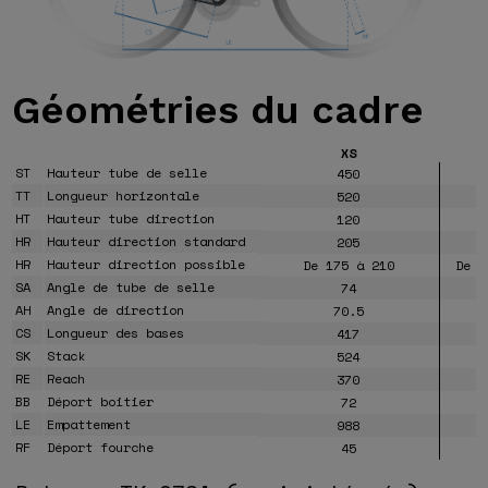
Géométries
du cadre
XS
ST
Hauteur tube de selle
450
TT
Longueur horizontale
520
HT
Hauteur tube direction
120
HR
Hauteur direction standard
205
HR
Hauteur direction possible
De 175 à 210
De 1
SA
Angle de tube de selle
74
AH
Angle de direction
70.5
CS
Longueur des bases
417
SK
Stack
524
RE
Reach
370
BB
Déport boitier
72
LE
Empattement
988
RF
Déport fourche
45