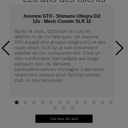
Axxome GTO - Shimano Ultegra Di2
12v - Mavic Cosmic SLR 32
Après 14 mois, 12200 km, 81 cols et
Ap
168000 m de D+ faits avec cet Axxome
A
GTO équipé d'un groupe Ultegra DI2 et des
ro
roues Mavic SLR 32, je suis pleinement
tr
satisfait de son comportement. C'est un
co
vélo confortable, bien adapté aux longs
pn
parcours avec du dénivelé,
ré
particulièrement en montagne. Il demeure
de
néanmoins tonique pour faire les sorties
in
club un peu nerveuses.
on
be
ri
au
Br
1
2
3
4
5
6
7
8
9
10
11
12
13
14
15
Lire tous les avis