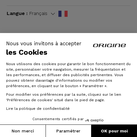
Langue :
Français
Nous vous invitons à accepter
CGV
|
Mentions légales
les Cookies
Nous utilisons des cookies pour garantir le bon fonctionnement du
site, personnaliser votre navigation, mesurer la fréquentation et
les performances, et diffuser des publicités pertinentes. Vous
pouvez obtenir davantage d'informations ou modifier vos
préférences, en cliquant sur le bouton « Paramétrer ».
Pour modifier vos préférences par la suite, cliquez sur le lien
'Préférences de cookies' situé dans le pied de page.
© Origine Cycles
Lire la politique de confidentialité
Consentements certifiés par
Prix :
Poids :
2 720 €
8.64 kg
Ajouter au panier
Non merci
Paramétrer
OK pour moi
Jusqu'à 3x sans frais
(Taille S)