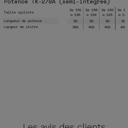
Potence TK-278A (semi-intégrée)
De 151
De 156
De 160
De 16
Taille cycliste
à 155
à 159
à 163
à 16
Longueur de potence
60
80
90
90
Largeur de cintre
380
400
400
400
Les avis
des clients