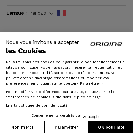
Langue :
Français
Nous vous invitons à accepter
CGV
|
Mentions légales
les Cookies
Nous utilisons des cookies pour garantir le bon fonctionnement du
site, personnaliser votre navigation, mesurer la fréquentation et
les performances, et diffuser des publicités pertinentes. Vous
pouvez obtenir davantage d'informations ou modifier vos
préférences, en cliquant sur le bouton « Paramétrer ».
Pour modifier vos préférences par la suite, cliquez sur le lien
'Préférences de cookies' situé dans le pied de page.
© Origine Cycles
Lire la politique de confidentialité
Consentements certifiés par
Prix :
Poids :
3 324 €
8.45 kg
Ajouter au panier
Non merci
Paramétrer
OK pour moi
Jusqu'à 3x sans frais
(Taille S)