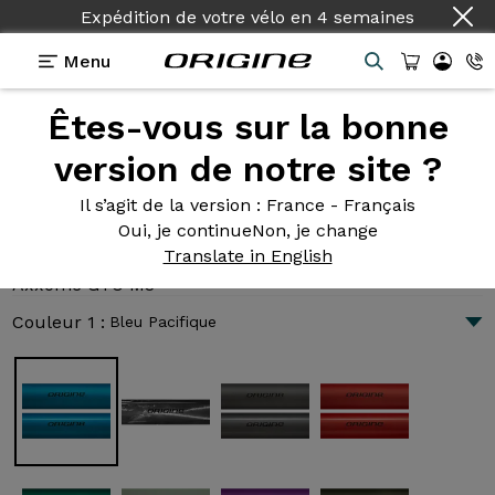
Pays :
Français
Menu
Êtes-vous sur la bonne
Présentation
Technologies
version de notre site ?
Il s’agit de la version
: France - Français
Oui, je continue
Non, je change
Axxome GTO M3 Di2
Translate in English
3 324 €
|
8.4 kg
Axxome GTO M3
Couleur 1 :
Bleu Pacifique