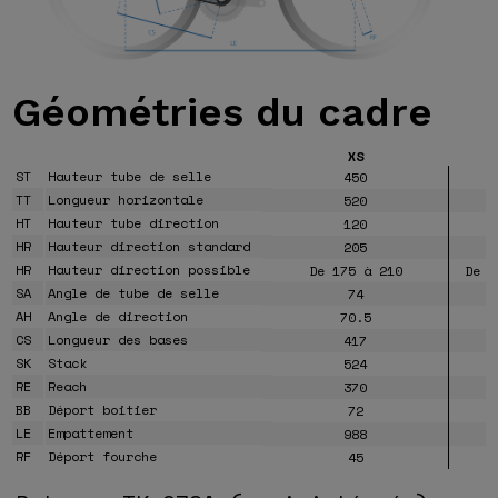
Géométries
du cadre
XS
ST
Hauteur tube de selle
450
TT
Longueur horizontale
520
HT
Hauteur tube direction
120
HR
Hauteur direction standard
205
HR
Hauteur direction possible
De 175 à 210
De 1
SA
Angle de tube de selle
74
AH
Angle de direction
70.5
CS
Longueur des bases
417
SK
Stack
524
RE
Reach
370
BB
Déport boitier
72
LE
Empattement
988
RF
Déport fourche
45