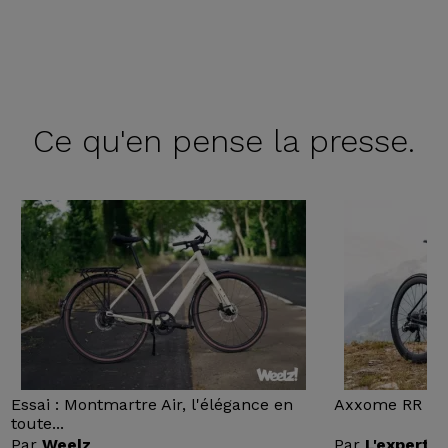
Ce qu'en
pense la presse.
Essai : Montmartre Air, l'élégance en
Axxome RR : Ess
toute...
Par
Weelz
Par
L'expert v