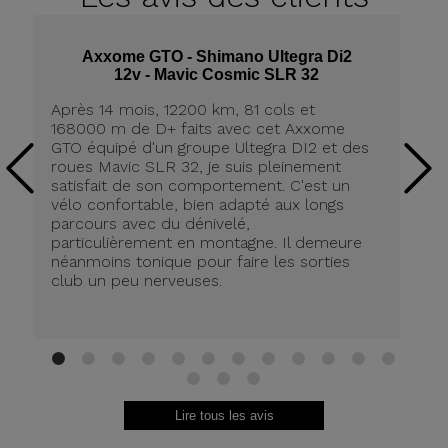
Axxome GTO - Shimano Ultegra Di2
12v - Mavic Cosmic SLR 32
Après 14 mois, 12200 km, 81 cols et
Ap
168000 m de D+ faits avec cet Axxome
A
GTO équipé d'un groupe Ultegra DI2 et des
ro
roues Mavic SLR 32, je suis pleinement
tr
satisfait de son comportement. C'est un
co
vélo confortable, bien adapté aux longs
pn
parcours avec du dénivelé,
ré
particulièrement en montagne. Il demeure
de
néanmoins tonique pour faire les sorties
in
club un peu nerveuses.
on
be
ri
au
Br
1
2
3
4
5
6
7
8
9
10
11
12
13
14
15
Lire tous les avis